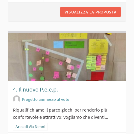
VISUALIZZA LA PROPOSTA
2. TUTT
4. Il nuovo P.e.e.p.
Progetto ammesso al voto
Riqualifichiamo il parco giochi per renderlo più
confortevole e attrattivo: vogliamo che diventi...
Filtra i risultati per categoria: Area di Via Nenni
Area di Via Nenni