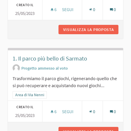
CREATO IL
6
6 SOSTENITORI
SEGUI
0
0
25/05/2023
4. IL NUOVO P.E.E.P.
VISUALIZZA LA PROPOSTA
4. IL NU
1. Il parco più bello di Sarmato
Progetto ammesso al voto
Trasformiamo il parco giochi, rigenerando quello che
si può recuperare e acquistando nuovi giochi...
Filtra i risultati per categoria: Area di Via Nenni
Area di Via Nenni
CREATO IL
6
6 SOSTENITORI
SEGUI
0
0
25/05/2023
1. IL PARCO PIÙ BELLO DI SARMATO