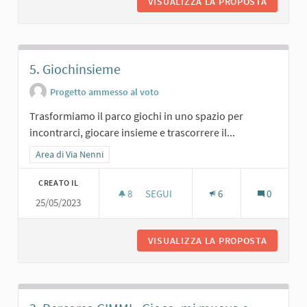
VISUALIZZA LA PROPOSTA
1. IL P
5. Giochinsieme
Progetto ammesso al voto
Trasformiamo il parco giochi in uno spazio per
incontrarci, giocare insieme e trascorrere il...
Filtra i risultati per categoria: Area di Via Nenni
Area di Via Nenni
CREATO IL
8
8 SOSTENITORI
SEGUI
6
0
25/05/2023
5. GIOCHINSIEME
VISUALIZZA LA PROPOSTA
5. GIOC