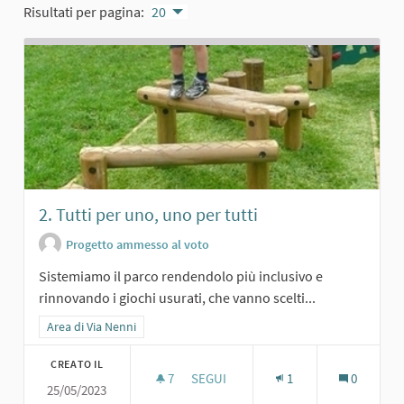
Risultati per pagina:
20
2. Tutti per uno, uno per tutti
Progetto ammesso al voto
Sistemiamo il parco rendendolo più inclusivo e
rinnovando i giochi usurati, che vanno scelti...
Filtra i risultati per categoria: Area di Via Nenni
Area di Via Nenni
CREATO IL
7
7 SOSTENITORI
SEGUI
1
0
25/05/2023
2. TUTTI PER UNO, UNO PER TUTTI