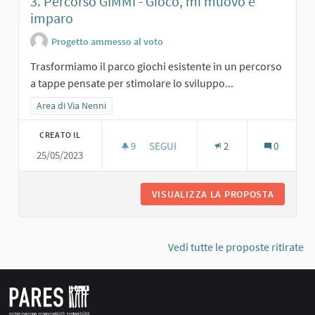
3. Percorso GIMMI - Gioco, mi muovo e
imparo
Progetto ammesso al voto
Trasformiamo il parco giochi esistente in un percorso
a tappe pensate per stimolare lo sviluppo...
Filtra i risultati per categoria: Area di Via Nenni
Area di Via Nenni
CREATO IL
9
9 SOSTENITORI
SEGUI
2
0
25/05/2023
3. PERCORSO GIMMI - GIOCO, MI MU
VISUALIZZA LA PROPOSTA
3. PERC
Vedi tutte le proposte ritirate