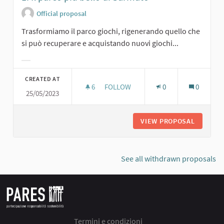
Official proposal
Trasformiamo il parco giochi, rigenerando quello che
si può recuperare e acquistando nuovi giochi...
Filter results for category:
CREATED AT
6
6 FOLLOWERS
FOLLOW
0
0
25/05/2023
1. IL PARCO PIÙ BELLO DI SARMATO
VIEW PROPOSAL
1. IL P
See all withdrawn proposals
Termini e condizioni