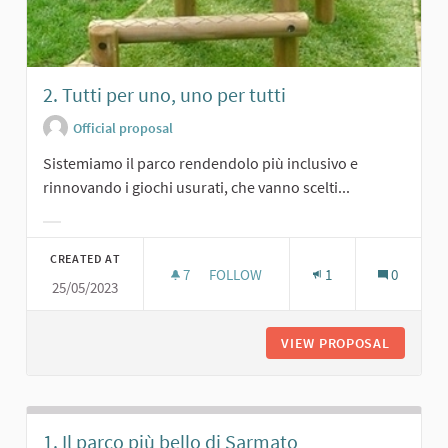
2. Tutti per uno, uno per tutti
Official proposal
Sistemiamo il parco rendendolo più inclusivo e
rinnovando i giochi usurati, che vanno scelti...
Filter results for category:
CREATED AT
7
7 FOLLOWERS
FOLLOW
1
0
25/05/2023
2. TUTTI PER UNO, UNO PER TUTTI
VIEW PROPOSAL
2. TUTT
1. Il parco più bello di Sarmato