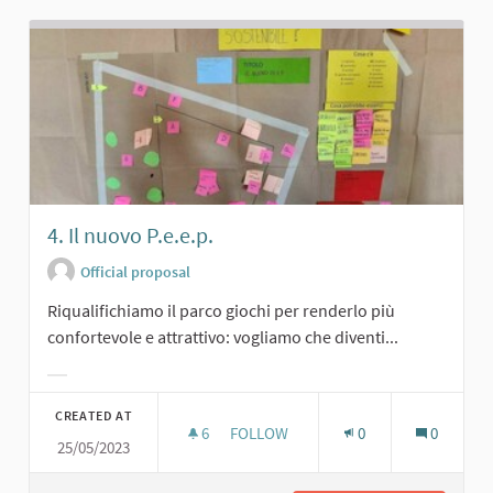
4. Il nuovo P.e.e.p.
Official proposal
Riqualifichiamo il parco giochi per renderlo più
confortevole e attrattivo: vogliamo che diventi...
Filter results for category:
CREATED AT
6
6 FOLLOWERS
FOLLOW
0
0
25/05/2023
4. IL NUOVO P.E.E.P.