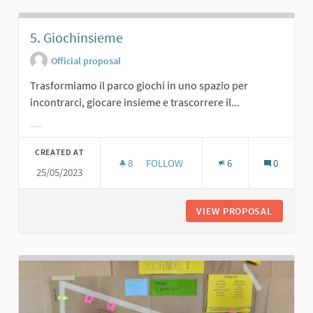
5. Giochinsieme
Official proposal
Trasformiamo il parco giochi in uno spazio per
incontrarci, giocare insieme e trascorrere il...
Filter results for category:
CREATED AT
8
8 FOLLOWERS
FOLLOW
6
0
25/05/2023
5. GIOCHINSIEME
VIEW PROPOSAL
5. GIOC