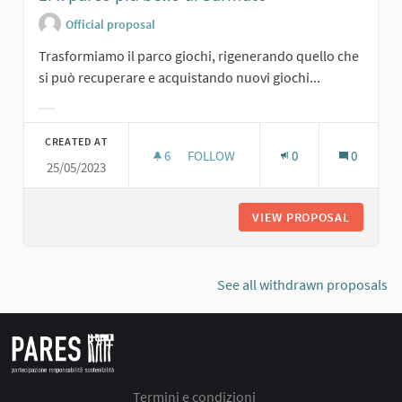
Official proposal
Trasformiamo il parco giochi, rigenerando quello che
si può recuperare e acquistando nuovi giochi...
Filter results for category:
CREATED AT
6
6 FOLLOWERS
FOLLOW
0
0
25/05/2023
1. IL PARCO PIÙ BELLO DI SARMATO
VIEW PROPOSAL
1. IL P
See all withdrawn proposals
Termini e condizioni