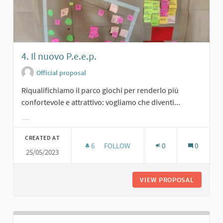
4. Il nuovo P.e.e.p.
Official proposal
Riqualifichiamo il parco giochi per renderlo più
confortevole e attrattivo: vogliamo che diventi...
Filter results for category:
CREATED AT
6
6 FOLLOWERS
FOLLOW
0
0
25/05/2023
4. IL NUOVO P.E.E.P.
VIEW PROPOSAL
4. IL NU