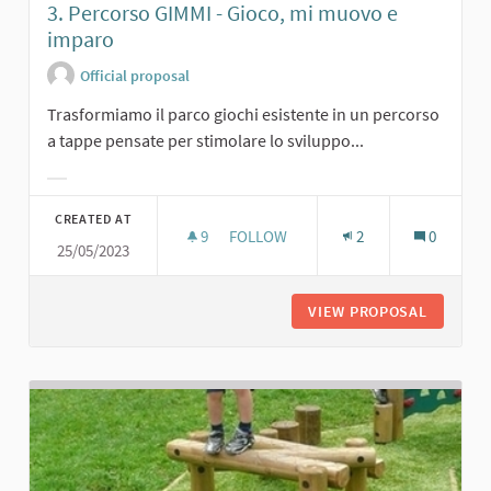
3. Percorso GIMMI - Gioco, mi muovo e
imparo
Official proposal
Trasformiamo il parco giochi esistente in un percorso
a tappe pensate per stimolare lo sviluppo...
Filter results for category:
CREATED AT
9
9 FOLLOWERS
FOLLOW
2
0
25/05/2023
3. PERCORSO GIMMI - GIOCO, MI M
VIEW PROPOSAL
3. PERC