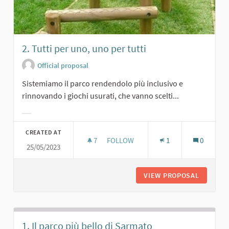
2. Tutti per uno, uno per tutti
Official proposal
Sistemiamo il parco rendendolo più inclusivo e
rinnovando i giochi usurati, che vanno scelti...
Filter results for category:
CREATED AT
7
7 FOLLOWERS
FOLLOW
1
0
25/05/2023
2. TUTTI PER UNO, UNO PER TUTTI
VIEW PROPOSAL
2. TUTT
1. Il parco più bello di Sarmato