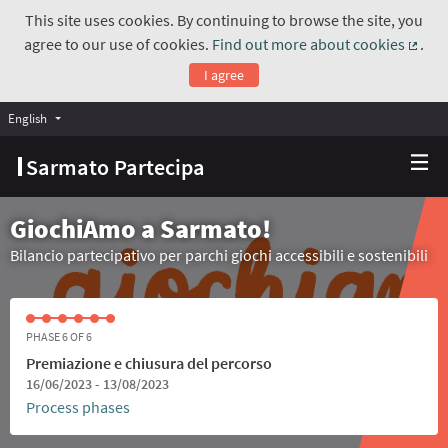
This site uses cookies. By continuing to browse the site, you
agree to our use of cookies.
Find out more about cookies
.
(Exte
I agree
English
Choose language
Scegli la lingua
Sarmato Partecipa
GiochiAmo a Sarmato!
Bilancio partecipativo per parchi giochi accessibili e sostenibili
PHASE 6 OF 6
Premiazione e chiusura del percorso
16/06/2023 - 13/08/2023
Process phases