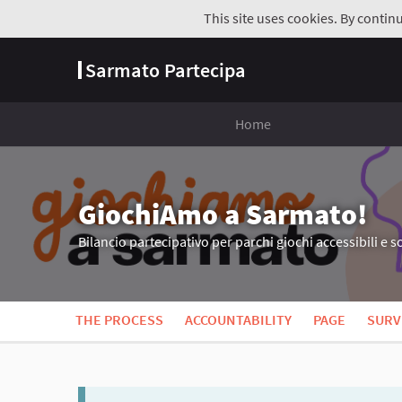
This site uses cookies. By contin
Sarmato Partecipa
Home
GiochiAmo a Sarmato!
Bilancio partecipativo per parchi giochi accessibili e so
THE PROCESS
ACCOUNTABILITY
PAGE
SURV