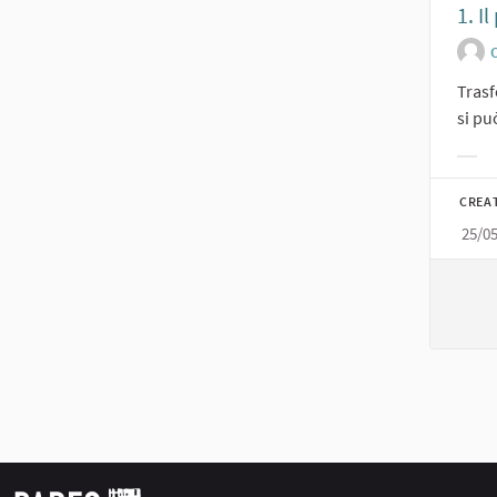
1. I
O
Trasf
si pu
Filt
CREA
25/0