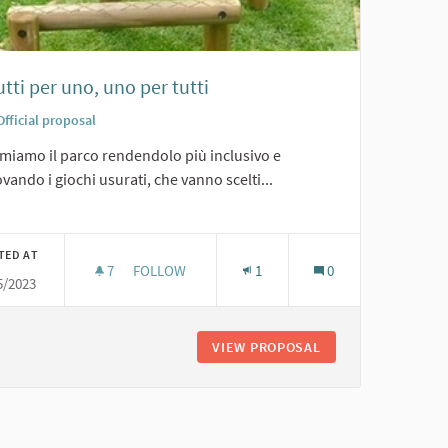
utti per uno, uno per tutti
Official proposal
emiamo il parco rendendolo più inclusivo e
vando i giochi usurati, che vanno scelti...
er results for category:
TED AT
7
7 FOLLOWERS
FOLLOW
1
0
5/2023
RO
2. TUTTI PER UNO, UNO PER TUTTI
 - GIOCO, MI MUOVO E IMPARO
VIEW PROPOSAL
2. TUTTI PER UNO,