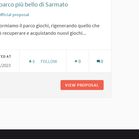
l parco più bello di Sarmato
fficial proposal
ormiamo il parco giochi, rigenerando quello che
ò recuperare e acquistando nuovi giochi...
er results for category:
TED AT
6
6 FOLLOWERS
FOLLOW
0
0
5/2023
1. IL PARCO PIÙ BELLO DI SARMATO
VIEW PROPOSAL
1. IL PARCO PIÙ B