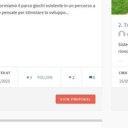
ormiamo il parco giochi esistente in un percorso a
 pensate per stimolare lo sviluppo...
2. T
er results for category:
Sist
rinno
Filt
TED AT
CREA
9
9 FOLLOWERS
FOLLOW
2
0
5/2023
25/0
3. PERCORSO GIMMI - GIOCO, MI MUOVO E IMPA
VIEW PROPOSAL
3. PERCORSO GIMMI