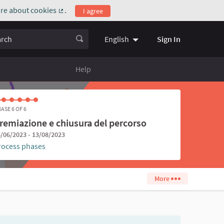
re about cookies
.
I agree
(External link)
ch
Sign In
English
Choose language
Scegli la l
Help
ASE 6 OF 6
remiazione e chiusura del percorso
/06/2023 - 13/08/2023
rocess phases
More