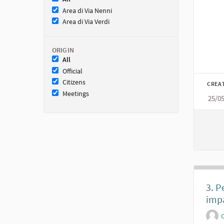
Area di Via Nenni
Area di Via Verdi
ORIGIN
All
Official
Citizens
CREA
Meetings
25/0
3. P
imp
O