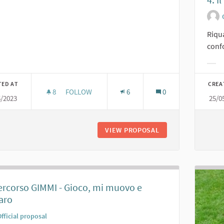
Riqua
confo
Filt
TED AT
CREA
8
8 FOLLOWERS
FOLLOW
6
0
5/2023
25/0
5. GIOCHINSIEME
VIEW PROPOSAL
5. GIOCHINSIEME
ercorso GIMMI - Gioco, mi muovo e
aro
fficial proposal