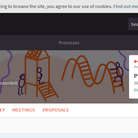
uing to browse the site, you agree to our use of cookies.
Find out mo
Sear
Processes
PH
P
stenibili
16
P
EY
MEETINGS
PROPOSALS