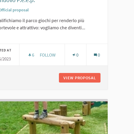
Official proposal
lifichiamo il parco giochi per renderlo più
rtevole e attrattivo: vogliamo che diventi...
er results for category:
TED AT
6
6 FOLLOWERS
FOLLOW
0
0
5/2023
4. IL NUOVO P.E.E.P.
VIEW PROPOSAL
4. IL NUOVO P.E.E.P