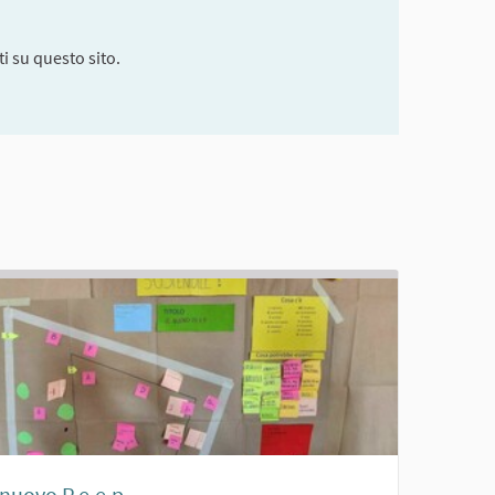
i su questo sito.
l nuovo P.e.e.p.