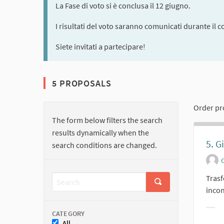
La Fase di voto si è conclusa il 12 giugno.
I risultati del voto saranno comunicati durante il c
Siete invitati a partecipare!
5 PROPOSALS
Order pr
The form below filters the search
results dynamically when the
5. G
search conditions are changed.
O
Trasf
incon
Filt
CATEGORY
All