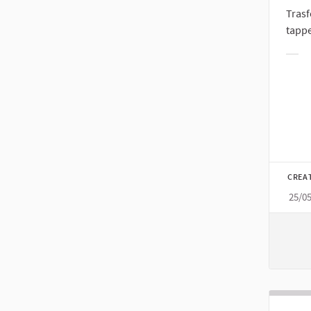
Trasf
tappe
Filt
CREA
25/0