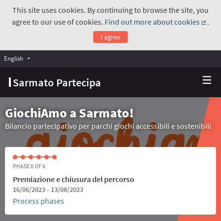
This site uses cookies. By continuing to browse the site, you
agree to our use of cookies.
Find out more about cookies
.
(Exte
I agree
English
Choose language
Scegli la lingua
Sarmato Partecipa
GiochiAmo a Sarmato!
Bilancio partecipativo per parchi giochi accessibili e sostenibili
PHASE 6 OF 6
Premiazione e chiusura del percorso
16/06/2023 - 13/08/2023
Process phases