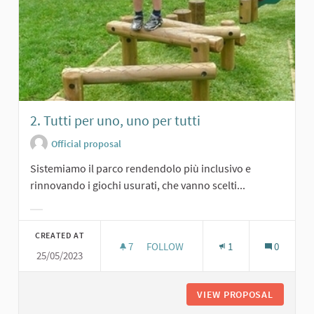
2. Tutti per uno, uno per tutti
Official proposal
Sistemiamo il parco rendendolo più inclusivo e
rinnovando i giochi usurati, che vanno scelti...
Filter results for category:
CREATED AT
7
7 FOLLOWERS
FOLLOW
1
0
25/05/2023
2. TUTTI PER UNO, UNO PER TUTTI
VIEW PROPOSAL
2. TUTT