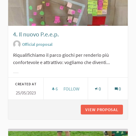
4. Il nuovo P.e.e.p.
Official proposal
Riqualifichiamo il parco giochi per renderlo più
confortevole e attrattivo: vogliamo che diventi...
Filter results for category:
CREATED AT
6
6 FOLLOWERS
FOLLOW
0
0
25/05/2023
4. IL NUOVO P.E.E.P.
VIEW PROPOSAL
4. IL NU