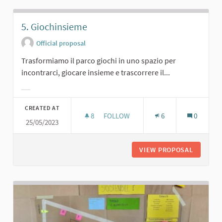
5. Giochinsieme
Official proposal
Trasformiamo il parco giochi in uno spazio per
incontrarci, giocare insieme e trascorrere il...
Filter results for category:
CREATED AT
8
8 FOLLOWERS
FOLLOW
6
0
25/05/2023
5. GIOCHINSIEME
VIEW PROPOSAL
5. GIOC