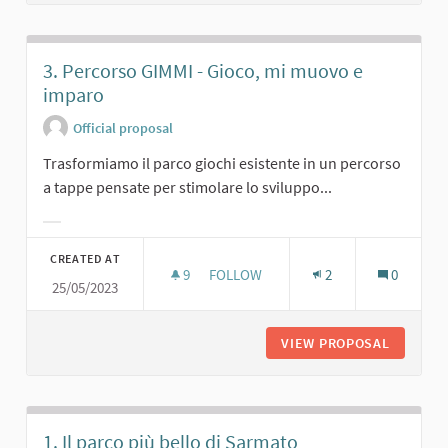
3. Percorso GIMMI - Gioco, mi muovo e
imparo
Official proposal
Trasformiamo il parco giochi esistente in un percorso
a tappe pensate per stimolare lo sviluppo...
Filter results for category:
CREATED AT
9
9 FOLLOWERS
FOLLOW
2
0
25/05/2023
3. PERCORSO GIMMI - GIOCO, MI M
VIEW PROPOSAL
3. PERC
1. Il parco più bello di Sarmato