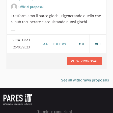
Official proposal
Trasformiamo il parco giochi, rigenerando quello che
si può recuperare e acquistando nuovi giochi...
Filter results for category:
CREATED AT
6
6 FOLLOWERS
FOLLOW
0
0
25/05/2023
1. IL PARCO PIÙ BELLO DI SARMATO
VIEW PROPOSAL
1. IL P
See all withdrawn proposals
Termini e condizioni