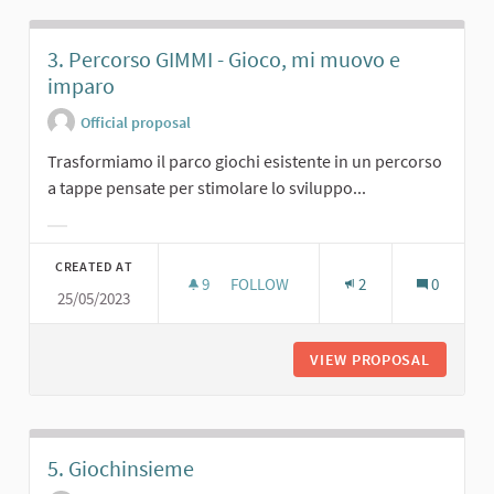
3. Percorso GIMMI - Gioco, mi muovo e
imparo
Official proposal
Trasformiamo il parco giochi esistente in un percorso
a tappe pensate per stimolare lo sviluppo...
Filter results for category:
CREATED AT
9
9 FOLLOWERS
FOLLOW
2
0
25/05/2023
3. PERCORSO GIMMI - GIOCO, MI M
VIEW PROPOSAL
3. PERC
5. Giochinsieme