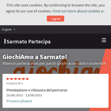
This site uses cookies. By continuing to browse the site, you
agree to our use of cookies.
Find out more about cookies
.
(Exte
I agree
English
Choose language
Scegli la lingua
Sarmato Partecipa
GiochiAmo a Sarmato!
Bilancio partecipativo per parchi giochi accessibili e sostenibili
PHASE 6 OF 6
Premiazione e chiusura del percorso
16/06/2023 - 13/08/2023
Process phases