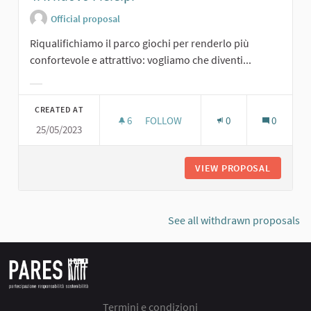
Official proposal
Riqualifichiamo il parco giochi per renderlo più
confortevole e attrattivo: vogliamo che diventi...
Filter results for category:
CREATED AT
6
6 FOLLOWERS
FOLLOW
0
0
25/05/2023
4. IL NUOVO P.E.E.P.
VIEW PROPOSAL
4. IL NU
See all withdrawn proposals
Termini e condizioni