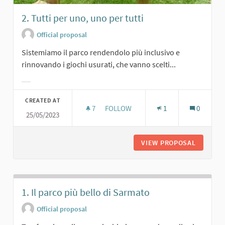
2. Tutti per uno, uno per tutti
Official proposal
Sistemiamo il parco rendendolo più inclusivo e
rinnovando i giochi usurati, che vanno scelti...
Filter results for category:
CREATED AT
7
7 FOLLOWERS
FOLLOW
1
0
25/05/2023
2. TUTTI PER UNO, UNO PER TUTTI
VIEW PROPOSAL
2. TUTT
1. Il parco più bello di Sarmato
Official proposal