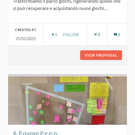
Trasformiamo il parco giochi, rigenerando quello che
si può recuperare e acquistando nuovi giochi...
Filter results for category:
CREATED AT
6
6 FOLLOWERS
FOLLOW
0
0
25/05/2023
1. IL PARCO PIÙ BELLO DI SARMATO
VIEW PROPOSAL
1. IL P
4. Il nuovo P.e.e.p.