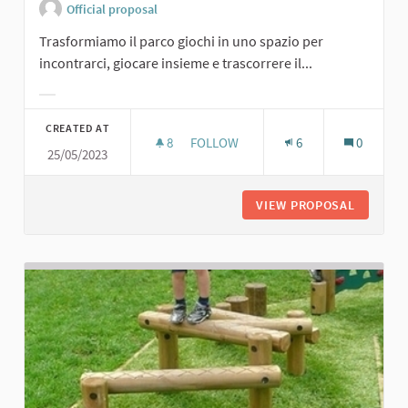
Official proposal
Trasformiamo il parco giochi in uno spazio per
incontrarci, giocare insieme e trascorrere il...
Filter results for category:
CREATED AT
8
8 FOLLOWERS
FOLLOW
6
0
25/05/2023
5. GIOCHINSIEME
VIEW PROPOSAL
5. GIOC