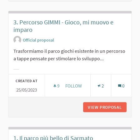
3. Percorso GIMMI - Gioco, mi muovo e
imparo
Official proposal
Trasformiamo il parco giochi esistente in un percorso
a tappe pensate per stimolare lo sviluppo...
Filter results for category:
CREATED AT
9
9 FOLLOWERS
FOLLOW
2
0
25/05/2023
3. PERCORSO GIMMI - GIOCO, MI M
VIEW PROPOSAL
3. PERC
1. Il parco più bello di Sarmato