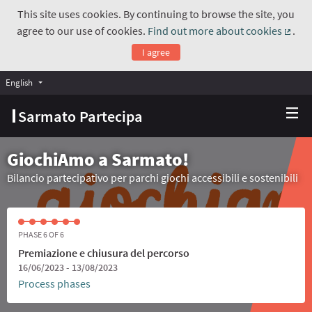
This site uses cookies. By continuing to browse the site, you
agree to our use of cookies.
Find out more about cookies
.
(Exte
I agree
English
Choose language
Scegli la lingua
Sarmato Partecipa
GiochiAmo a Sarmato!
Bilancio partecipativo per parchi giochi accessibili e sostenibili
PHASE 6 OF 6
Premiazione e chiusura del percorso
16/06/2023 - 13/08/2023
Process phases