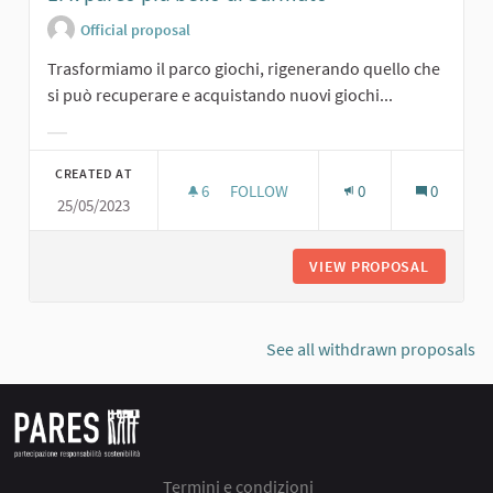
Official proposal
Trasformiamo il parco giochi, rigenerando quello che
si può recuperare e acquistando nuovi giochi...
Filter results for category:
CREATED AT
6
6 FOLLOWERS
FOLLOW
0
0
25/05/2023
1. IL PARCO PIÙ BELLO DI SARMATO
VIEW PROPOSAL
1. IL P
See all withdrawn proposals
Termini e condizioni