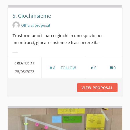
5. Giochinsieme
Official proposal
Trasformiamo il parco giochi in uno spazio per
incontrarci, giocare insieme e trascorrere il...
Filter results for category:
CREATED AT
8
8 FOLLOWERS
FOLLOW
6
0
25/05/2023
5. GIOCHINSIEME
VIEW PROPOSAL
5. GIOC