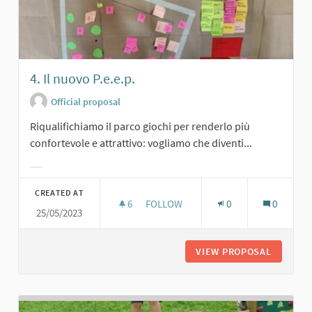
4. Il nuovo P.e.e.p.
Official proposal
Riqualifichiamo il parco giochi per renderlo più
confortevole e attrattivo: vogliamo che diventi...
Filter results for category:
CREATED AT
6
6 FOLLOWERS
FOLLOW
0
0
25/05/2023
4. IL NUOVO P.E.E.P.
VIEW PROPOSAL
4. IL NU