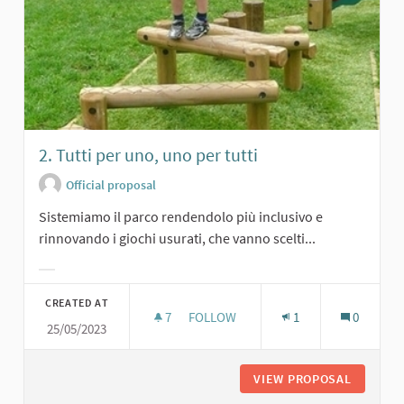
2. Tutti per uno, uno per tutti
Official proposal
Sistemiamo il parco rendendolo più inclusivo e
rinnovando i giochi usurati, che vanno scelti...
Filter results for category:
CREATED AT
7
7 FOLLOWERS
FOLLOW
1
0
25/05/2023
2. TUTTI PER UNO, UNO PER TUTTI
VIEW PROPOSAL
2. TUTT