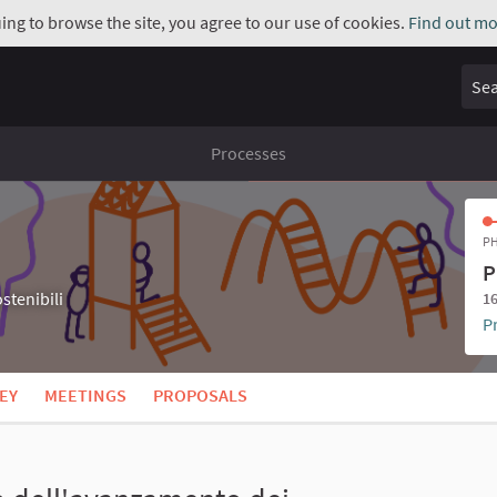
uing to browse the site, you agree to our use of cookies.
Find out mo
Sear
Processes
PH
P
stenibili
16
P
EY
MEETINGS
PROPOSALS