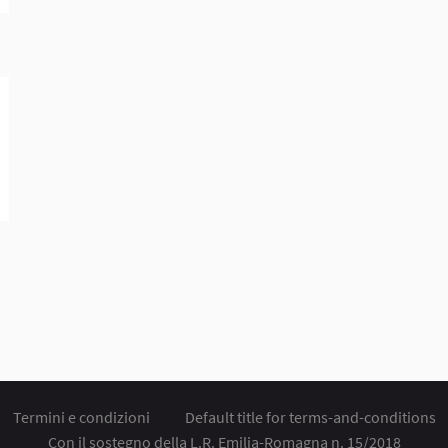
Termini e condizioni
Default title for terms-and-conditions
Con il sostegno della L.R. Emilia-Romagna n. 15/2018