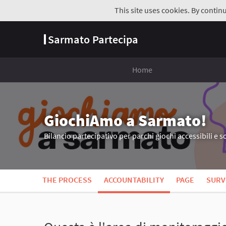
This site uses cookies. By contin
Sarmato Partecipa
Home
GiochiAmo a Sarmato!
Bilancio partecipativo per parchi giochi accessibili e so
THE PROCESS
ACCOUNTABILITY
PAGE
SURV