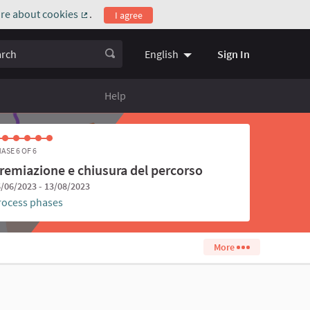
re about cookies
.
I agree
(External link)
ch
Sign In
English
Choose language
Scegli la l
Help
ASE 6 OF 6
remiazione e chiusura del percorso
/06/2023 - 13/08/2023
rocess phases
More