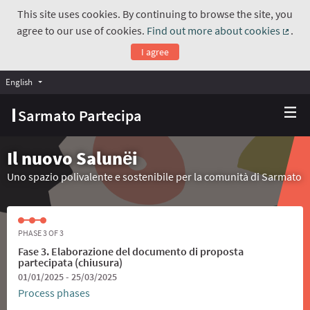
This site uses cookies. By continuing to browse the site, you
agree to our use of cookies.
Find out more about cookies
.
(Exte
I agree
English
Choose language
Scegli la lingua
Sarmato Partecipa
Il nuovo Salunёi
Uno spazio polivalente e sostenibile per la comunità di Sarmato
PHASE 3 OF 3
Fase 3. Elaborazione del documento di proposta
partecipata (chiusura)
01/01/2025 - 25/03/2025
Process phases