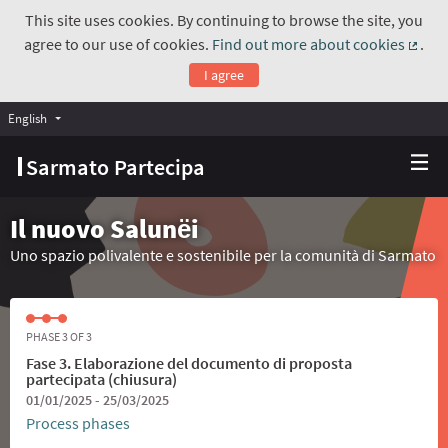
This site uses cookies. By continuing to browse the site, you
agree to our use of cookies.
Find out more about cookies
.
(Exte
I agree
English
Choose language
Scegli la lingua
Sarmato Partecipa
Il nuovo Salunёi
Uno spazio polivalente e sostenibile per la comunità di Sarmato
PHASE 3 OF 3
Fase 3. Elaborazione del documento di proposta
partecipata (chiusura)
01/01/2025 - 25/03/2025
Process phases