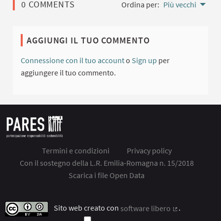
0 COMMENTS
Ordina per:
Più vecchi
AGGIUNGI IL TUO COMMENTO
Connessione con il tuo account
o
Sign up
per
aggiungere il tuo commento.
Termini e condizioni
Privacy policy
Con il sostegno della L.R. Emilia-Romagna n. 15/2018
Scarica i file Open Data
Sito web creato con
software libero
.
(Collegamento