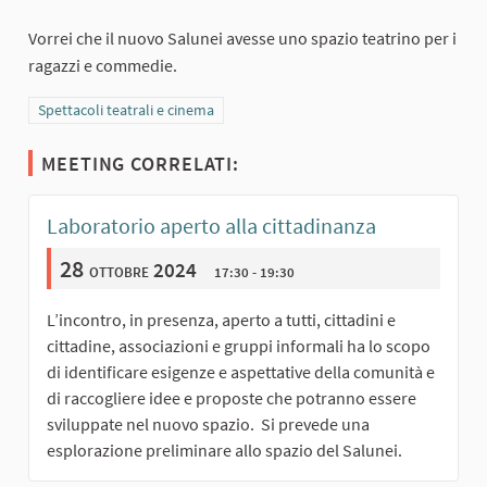
Vorrei che il nuovo Salunei avesse uno spazio teatrino per i
ragazzi e commedie.
Filtra i risultati per categoria: Spettacoli teatrali e cinema
Spettacoli teatrali e cinema
MEETING CORRELATI:
Laboratorio aperto alla cittadinanza
28
ottobre 2024
17:30 - 19:30
L’incontro, in presenza, aperto a tutti, cittadini e
cittadine, associazioni e gruppi informali ha lo scopo
di identificare esigenze e aspettative della comunità e
di raccogliere idee e proposte che potranno essere
sviluppate nel nuovo spazio. Si prevede una
esplorazione preliminare allo spazio del Salunei.