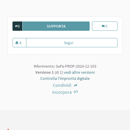
0
SUPPORTA
TEATRINO PER I RAGAZZI E COMMED
Teatrino per i r
0
8
Segui
Teatrino per i ragazzi e commedi
8 sostenitori
Riferimento: SaPa-PROP-2024-12-103
Versione 1
(di 1)
vedi altre versioni
Controlla l'impronta digitale
Condividi
Incorpora