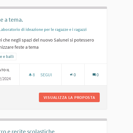
te a tema.
Laboratorio di ideazione per le ragazze e i ragazzi
i che negli spazi del nuovo Salunei si potessero
nizzare feste a tema
ra i risultati per categoria: Feste e balli
e e balli
ATO IL
8
8 SOSTENITORI
SEGUI
0
0
2/2024
FESTE A TEMA.
RALE ADEGUATO
VISUALIZZA LA PROPOSTA
FESTE A TEMA.
ro e recite scolastiche