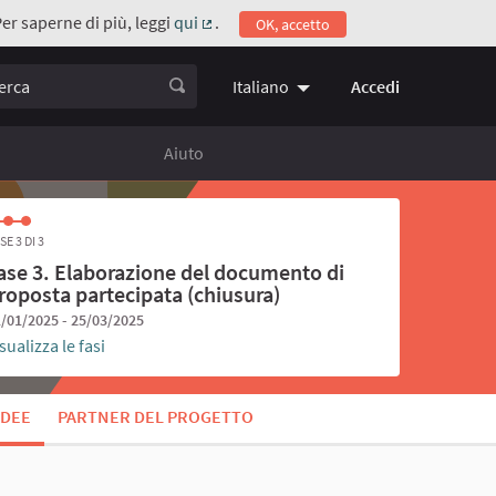
Per saperne di più, leggi
qui
.
OK, accetto
(Collegamento esterno)
ca
Accedi
Italiano
Choose language
Scegli la 
Aiuto
SE 3 DI 3
ase 3. Elaborazione del documento di
roposta partecipata (chiusura)
/01/2025 - 25/03/2025
sualizza le fasi
IDEE
PARTNER DEL PROGETTO