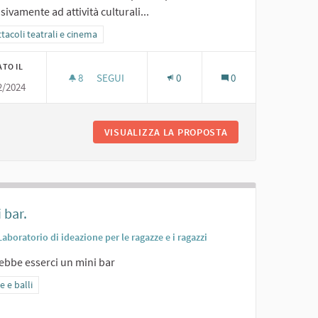
sivamente ad attività culturali...
ra i risultati per categoria: Spettacoli teatrali e cinema
tacoli teatrali e cinema
ATO IL
8
8 SOSTENITORI
SEGUI
0
0
2/2024
SPAZIO PER ATTIVITÀ CULTURALI
VISUALIZZA LA PROPOSTA
SPAZIO PER ATTIV
 bar.
Laboratorio di ideazione per le ragazze e i ragazzi
ebbe esserci un mini bar
ra i risultati per categoria: Feste e balli
e e balli