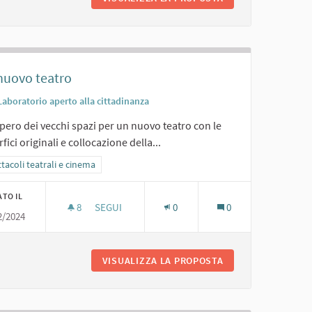
nuovo teatro
Laboratorio aperto alla cittadinanza
ero dei vecchi spazi per un nuovo teatro con le
fici originali e collocazione della...
ra i risultati per categoria: Spettacoli teatrali e cinema
tacoli teatrali e cinema
ATO IL
8
8 SOSTENITORI
SEGUI
0
0
2/2024
UN NUOVO TEATRO
VISUALIZZA LA PROPOSTA
UN NUOVO TEATRO