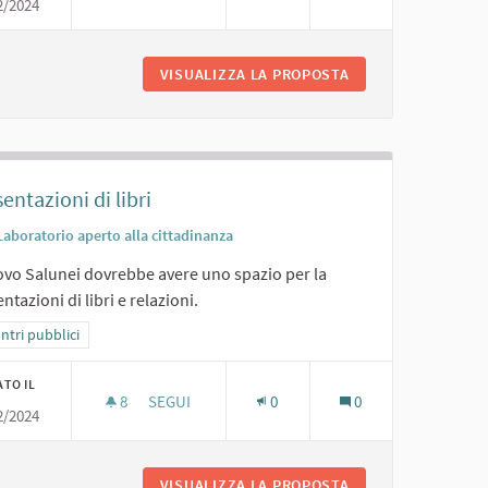
2/2024
CENE SOCIALI.
VISUALIZZA LA PROPOSTA
CENE SOCIALI.
entazioni di libri
Laboratorio aperto alla cittadinanza
uovo Salunei dovrebbe avere uno spazio per la
ntazioni di libri e relazioni.
ra i risultati per categoria: Incontri pubblici
ntri pubblici
ATO IL
8
8 SOSTENITORI
SEGUI
0
0
2/2024
PRESENTAZIONI DI LIBRI
AGAZZI E COMMEDIE
VISUALIZZA LA PROPOSTA
PRESENTAZIONI DI 