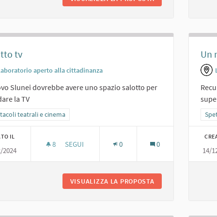
tto tv
Un 
Laboratorio aperto alla cittadinanza
ovo Slunei dovrebbe avere uno spazio salotto per
Recup
are la TV
super
ra i risultati per categoria: Spettacoli teatrali e cinema
tacoli teatrali e cinema
Filt
Spet
TO IL
CRE
8
8 SOSTENITORI
SEGUI
0
0
2/2024
14/1
SALOTTO TV
VISUALIZZA LA PROPOSTA
SALOTTO TV