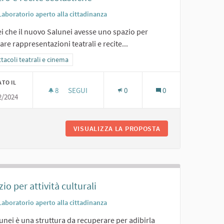
Laboratorio aperto alla cittadinanza
i che il nuovo Salunei avesse uno spazio per
are rappresentazioni teatrali e recite...
ra i risultati per categoria: Spettacoli teatrali e cinema
tacoli teatrali e cinema
ATO IL
8
8 SOSTENITORI
SEGUI
0
0
2/2024
TEATRO E RECITE SCOLASTICHE
VISUALIZZA LA PROPOSTA
TEATRO E RECITE 
io per attività culturali
Laboratorio aperto alla cittadinanza
lunei è una struttura da recuperare per adibirla