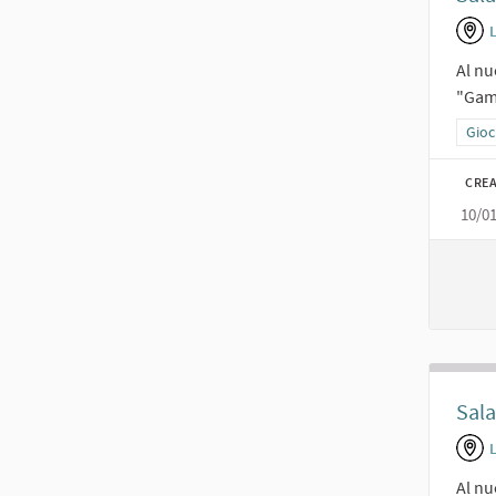
L
Al nu
"Gami
Filtr
Gioc
CREA
10/0
Sala
Al nu