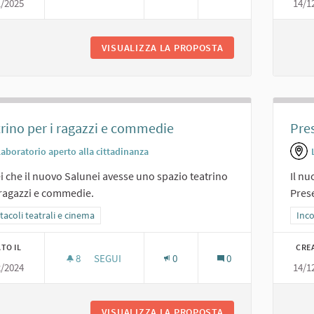
1/2025
14/1
SALA STUDIO.
VISUALIZZA LA PROPOSTA
SALA STUDIO.
rino per i ragazzi e commedie
Pres
Laboratorio aperto alla cittadinanza
i che il nuovo Salunei avesse uno spazio teatrino
Il n
 ragazzi e commedie.
Prese
ra i risultati per categoria: Spettacoli teatrali e cinema
tacoli teatrali e cinema
Filt
Inco
TO IL
CRE
8
8 SOSTENITORI
SEGUI
0
0
2/2024
14/1
TEATRINO PER I RAGAZZI E COMMEDIE
VISUALIZZA LA PROPOSTA
TEATRINO PER I R