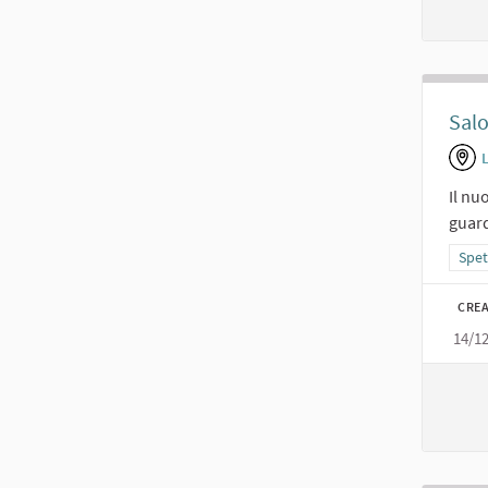
Salo
Il nu
guard
Filt
Spet
CREA
14/1