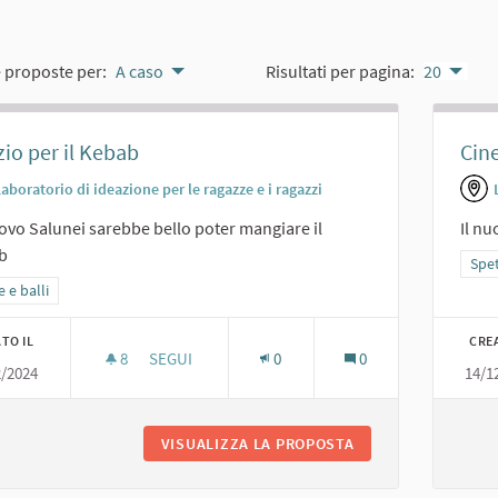
e proposte per:
A caso
Risultati per pagina:
20
io per il Kebab
Cin
aboratorio di ideazione per le ragazze e i ragazzi
ovo Salunei sarebbe bello poter mangiare il
Il n
b
Filt
Spet
a i risultati per categoria: Feste e balli
e e balli
TO IL
CRE
8
8 SOSTENITORI
SEGUI
0
0
2/2024
14/1
SPAZIO PER IL KEBAB
VISUALIZZA LA PROPOSTA
SPAZIO PER IL KEB