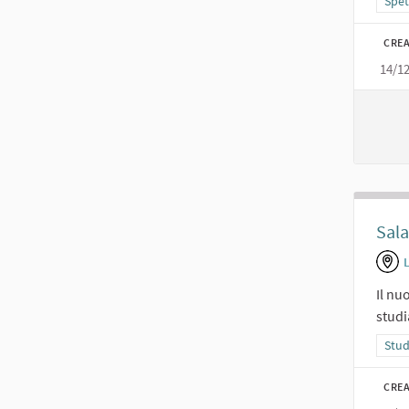
Filt
Spet
CREA
14/1
Sala
Il nu
studi
Filt
Stud
CREA