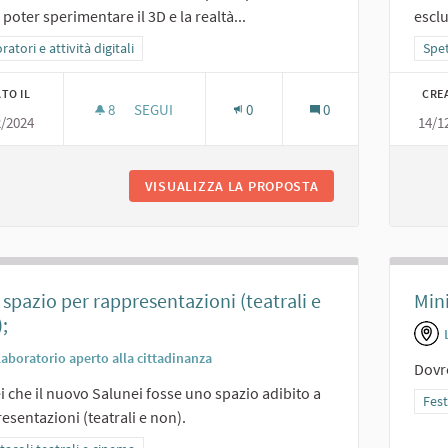
i poter sperimentare il 3D e la realtà...
esclu
a i risultati per categoria: Laboratori e attività digitali
atori e attività digitali
Filt
Spet
TO IL
CRE
8
8 SOSTENITORI
SEGUI
0
0
2/2024
14/1
SALA 3D/VIRTUALE
VISUALIZZA LA PROPOSTA
SALA 3D/VIRTUALE
spazio per rappresentazioni (teatrali e
Mini
;
Laboratorio aperto alla cittadinanza
Dovr
i che il nuovo Salunei fosse uno spazio adibito a
Filt
Fest
esentazioni (teatrali e non).