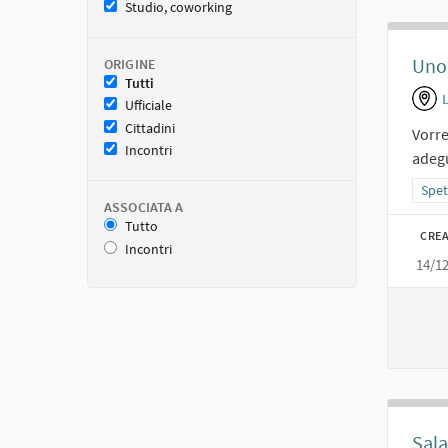
Studio, coworking
Uno 
ORIGINE
Tutti
Ufficiale
Cittadini
Vorre
Incontri
adegu
Filt
Spet
ASSOCIATA A
Tutto
CREA
Incontri
14/1
Sal