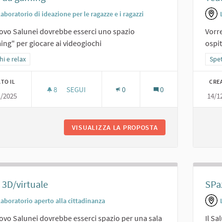
aboratorio di ideazione per le ragazze e i ragazzi
ovo Salunei dovrebbe esserci uno spazio
Vorre
ng" per giocare ai videogiochi
ospit
a i risultati per categoria: Giochi e relax
hi e relax
Filt
Spet
TO IL
CRE
8
8 SOSTENITORI
SEGUI
0
0
1/2025
14/1
SALA DA GAMING
VISUALIZZA LA PROPOSTA
SALA DA GAMING
 3D/virtuale
SPaz
Laboratorio aperto alla cittadinanza
ovo Salunei dovrebbe esserci spazio per una sala
Il Sa