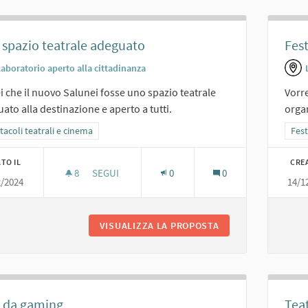
spazio teatrale adeguato
Fes
Laboratorio aperto alla cittadinanza
i che il nuovo Salunei fosse uno spazio teatrale
Vorre
ato alla destinazione e aperto a tutti.
orga
ra i risultati per categoria: Spettacoli teatrali e cinema
tacoli teatrali e cinema
Filt
Fest
TO IL
CRE
8
8 SOSTENITORI
SEGUI
0
0
2/2024
14/1
UNO SPAZIO TEATRALE ADEGUATO
VISUALIZZA LA PROPOSTA
UNO SPAZIO TEAT
a da gaming
Teat