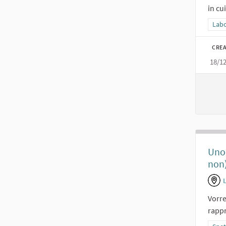
in cu
Filtr
Labor
CREA
18/1
Uno 
non)
Vorre
rappr