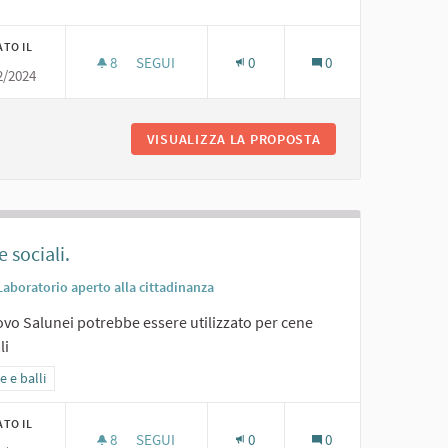
ATO IL
8
8 SOSTENITORI
SEGUI
0
0
2/2024
E NON);
MINI BAR.
APPRESENTAZIONI (TEATRALI E NON);
VISUALIZZA LA PROPOSTA
MINI BAR.
 sociali.
Laboratorio aperto alla cittadinanza
ovo Salunei potrebbe essere utilizzato per cene
li
ra i risultati per categoria: Feste e balli
e e balli
ATO IL
8
8 SOSTENITORI
SEGUI
0
0