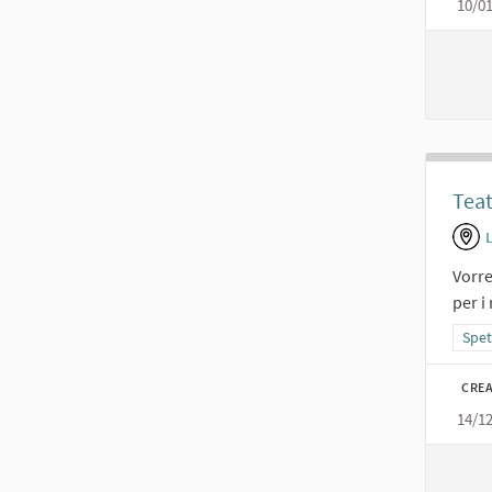
10/0
Teat
Vorre
per i
Filt
Spet
CREA
14/1