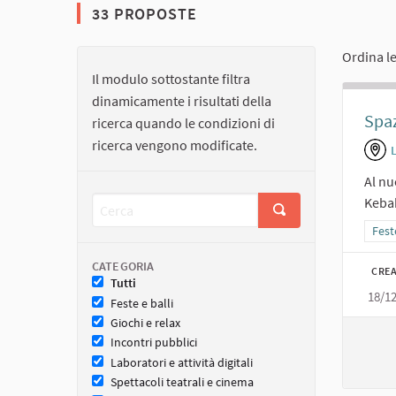
33 PROPOSTE
Ordina l
Il modulo sottostante filtra
dinamicamente i risultati della
Spaz
ricerca quando le condizioni di
ricerca vengono modificate.
L
Al nu
Keba
Filtr
Fest
CATEGORIA
CREA
Tutti
18/1
Feste e balli
Giochi e relax
Incontri pubblici
Laboratori e attività digitali
Spettacoli teatrali e cinema