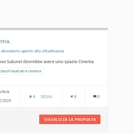
ema.
Laboratorio aperto alla cittadinanza
uovo Salunei dovrebbe avere uno spazio Cinema
ra i risultati per categoria: Spettacoli teatrali e cinema
tacoli teatrali e cinema
ATO IL
8
8 SOSTENITORI
SEGUI
0
0
2/2024
CINEMA.
AB
VISUALIZZA LA PROPOSTA
CINEMA.