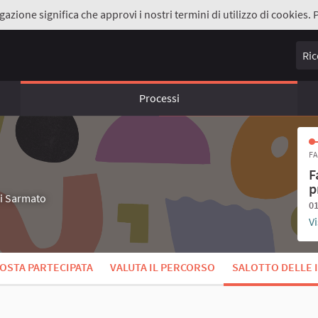
gazione significa che approvi i nostri termini di utilizzo di cookies. 
Ricer
Processi
FA
F
p
di Sarmato
01
Vi
OSTA PARTECIPATA
VALUTA IL PERCORSO
SALOTTO DELLE 