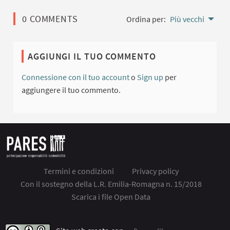
0 COMMENTS
Ordina per:
Più vecchi
AGGIUNGI IL TUO COMMENTO
Connessione con il tuo account
o
Sign up
per
aggiungere il tuo commento.
Termini e condizioni
Privacy policy
Con il sostegno della L.R. Emilia-Romagna n. 15/2018
Scarica i file Open Data