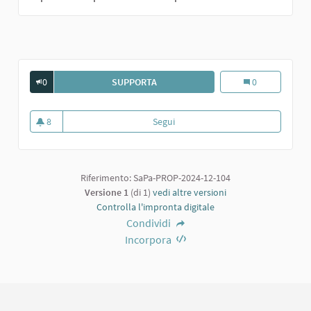
0
SUPPORTA
UNO SPAZIO PER RAPPRESENTAZIONI
Uno spazio per r
0
8
Segui
Uno spazio per rappresentazioni (
8 sostenitori
Riferimento: SaPa-PROP-2024-12-104
Versione 1
(di 1)
vedi altre versioni
Controlla l'impronta digitale
Condividi
Incorpora