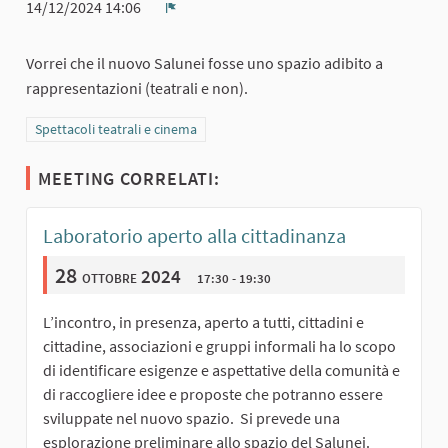
14/12/2024 14:06
Report
Vorrei che il nuovo Salunei fosse uno spazio adibito a
rappresentazioni (teatrali e non).
Filtra i risultati per categoria: Spettacoli teatrali e cinema
Spettacoli teatrali e cinema
MEETING CORRELATI:
Laboratorio aperto alla cittadinanza
28
ottobre 2024
17:30 - 19:30
L’incontro, in presenza, aperto a tutti, cittadini e
cittadine, associazioni e gruppi informali ha lo scopo
di identificare esigenze e aspettative della comunità e
di raccogliere idee e proposte che potranno essere
sviluppate nel nuovo spazio. Si prevede una
esplorazione preliminare allo spazio del Salunei.