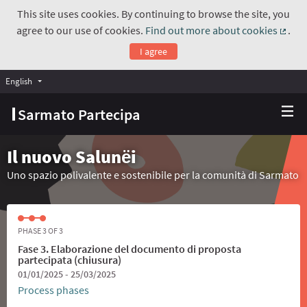
This site uses cookies. By continuing to browse the site, you
agree to our use of cookies.
Find out more about cookies
.
(Exte
I agree
English
Choose language
Scegli la lingua
Sarmato Partecipa
Il nuovo Salunёi
Uno spazio polivalente e sostenibile per la comunità di Sarmato
PHASE 3 OF 3
Fase 3. Elaborazione del documento di proposta
partecipata (chiusura)
01/01/2025 - 25/03/2025
Process phases