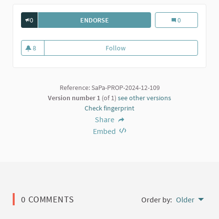
0
ENDORSE
CINEMA.
Cinema.
0
8
Follow
Cinema.
8 followers
Reference: SaPa-PROP-2024-12-109
Version number 1
(of 1)
see other versions
Check fingerprint
Share
Embed
0 COMMENTS
Order by:
Older