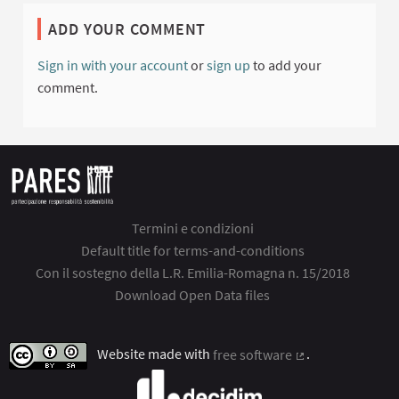
ADD YOUR COMMENT
Sign in with your account
or
sign up
to add your
comment.
Termini e condizioni
Default title for terms-and-conditions
Con il sostegno della L.R. Emilia-Romagna n. 15/2018
Download Open Data files
Website made with
free software
.
(External link)