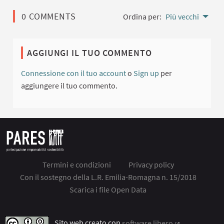
0 COMMENTS
Ordina per:
Più vecchi
AGGIUNGI IL TUO COMMENTO
Connessione con il tuo account
o
Sign up
per
aggiungere il tuo commento.
Termini e condizioni
Privacy policy
Con il sostegno della L.R. Emilia-Romagna n. 15/2018
Scarica i file Open Data
Sito web creato con
software libero
.