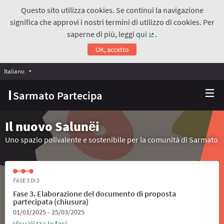
Questo sito utilizza cookies. Se continui la navigazione
significa che approvi i nostri termini di utilizzo di cookies. Per
saperne di più, leggi
qui
.
(Collegamento estern
OK, accetto
Italiano
Choose language
Scegli la lingua
Sarmato Partecipa
Il nuovo Salunёi
Uno spazio polivalente e sostenibile per la comunità di Sarmato
FASE 3 DI 3
Fase 3. Elaborazione del documento di proposta
partecipata (chiusura)
01/01/2025 - 25/03/2025
Visualizza le fasi