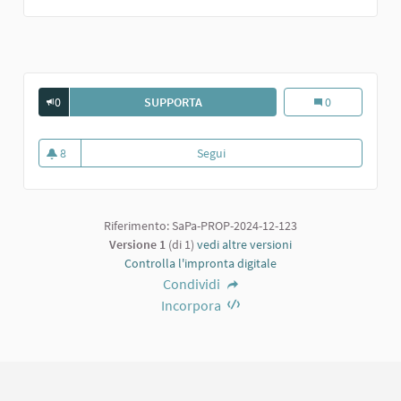
0
SUPPORTA
UNA GELATERIA AL SALUNEI...
Una gelateria al 
0
8
Segui
Una gelateria al Salunei...
8 sostenitori
Riferimento: SaPa-PROP-2024-12-123
Versione 1
(di 1)
vedi altre versioni
Controlla l'impronta digitale
Condividi
Incorpora