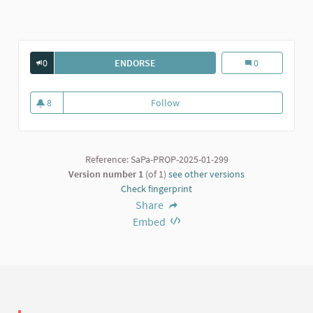
0
ENDORSE
SALA DA GAMING
Sala da gaming
0
8
Follow
Sala da gaming
8 followers
Reference: SaPa-PROP-2025-01-299
Version number 1
(of 1)
see other versions
Check fingerprint
Share
Embed