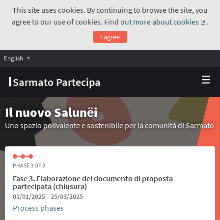
This site uses cookies. By continuing to browse the site, you
agree to our use of cookies.
Find out more about cookies
.
(Exte
I agree
English
Choose language
Scegli la lingua
Sarmato Partecipa
Il nuovo Salunёi
Uno spazio polivalente e sostenibile per la comunità di Sarmato
PHASE 3 OF 3
Fase 3. Elaborazione del documento di proposta
partecipata (chiusura)
01/01/2025 - 25/03/2025
Process phases