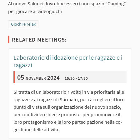
Al nuovo Salunei dovrebbe esserci uno spazio "Gaming"
per giocare ai videogiochi
Filter results for category: Giochi e relax
Giochi e relax
RELATED MEETINGS:
Laboratorio di ideazione per le ragazze e i
ragazzi
05
november 2024
15:30 - 17:30
Si tratta di un laboratorio rivolto in via prioritaria alle
ragazze e ai ragazzi di Sarmato, per raccogliere il loro
punto di vista sull’organizzazione del nuovo spazio,
per condividere idee e proposte, per promuovere il
loro protagonismo e la loro partecipazione nella co-
gestione delle attività.