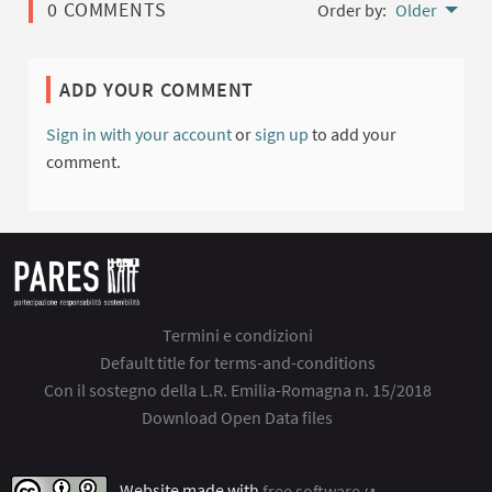
0 COMMENTS
Order by:
Older
ADD YOUR COMMENT
Sign in with your account
or
sign up
to add your
comment.
Termini e condizioni
Default title for terms-and-conditions
Con il sostegno della L.R. Emilia-Romagna n. 15/2018
Download Open Data files
Website made with
free software
.