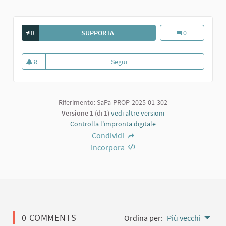
0
SUPPORTA
SALA STUDIO.
Sala studio.
0
8
Segui
Sala studio.
8 sostenitori
Riferimento: SaPa-PROP-2025-01-302
Versione 1
(di 1)
vedi altre versioni
Controlla l'impronta digitale
Condividi
Incorpora
0 COMMENTS
Ordina per:
Più vecchi