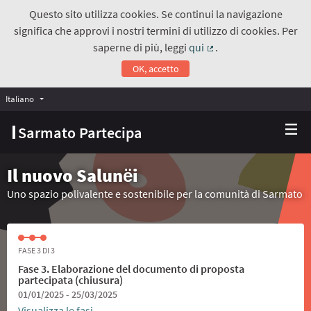
Questo sito utilizza cookies. Se continui la navigazione
significa che approvi i nostri termini di utilizzo di cookies. Per
saperne di più, leggi
qui
.
(Collegamento estern
OK, accetto
Italiano
Choose language
Scegli la lingua
Sarmato Partecipa
Il nuovo Salunёi
Uno spazio polivalente e sostenibile per la comunità di Sarmato
FASE 3 DI 3
Fase 3. Elaborazione del documento di proposta
partecipata (chiusura)
01/01/2025 - 25/03/2025
Visualizza le fasi