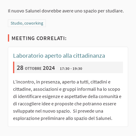
Il nuovo Salunei dovrebbe avere uno spazio per studiare.
Filtra i risultati per categoria: Studio, coworking
Studio, coworking
MEETING CORRELATI:
Laboratorio aperto alla cittadinanza
28
ottobre 2024
17:30 - 19:30
L’incontro, in presenza, aperto a tutti, cittadini e
cittadine, associazioni e gruppi informali ha lo scopo
di identificare esigenze e aspettative della comunità e
di raccogliere idee e proposte che potranno essere
sviluppate nel nuovo spazio. Si prevede una
esplorazione preliminare allo spazio del Salunei.