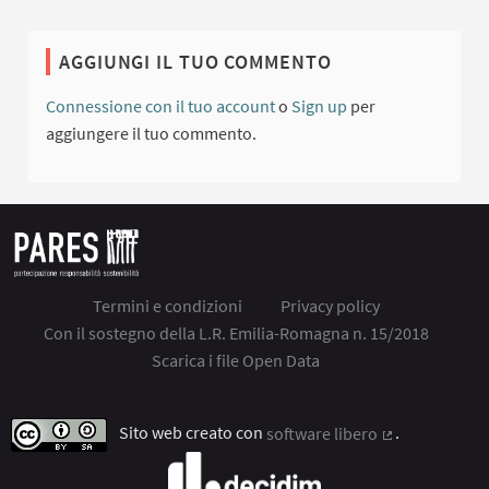
AGGIUNGI IL TUO COMMENTO
Connessione con il tuo account
o
Sign up
per
aggiungere il tuo commento.
Termini e condizioni
Privacy policy
Con il sostegno della L.R. Emilia-Romagna n. 15/2018
Scarica i file Open Data
Sito web creato con
software libero
.
(Collegamento