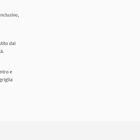
inclusivo,
tito dal
tà.
ntro e
griglia