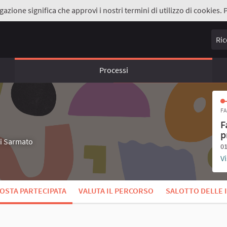
gazione significa che approvi i nostri termini di utilizzo di cookies. 
Ricer
Processi
FA
F
p
di Sarmato
01
Vi
OSTA PARTECIPATA
VALUTA IL PERCORSO
SALOTTO DELLE 