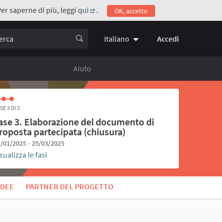
Per saperne di più, leggi
qui
.
OK, accetto
(Collegamento esterno)
ca
Accedi
Italiano
Choose language
Scegli la 
Aiuto
SE 3 DI 3
ase 3. Elaborazione del documento di
roposta partecipata (chiusura)
/01/2025 - 25/03/2025
sualizza le fasi
IDEE
PARTNER DEL PROGETTO