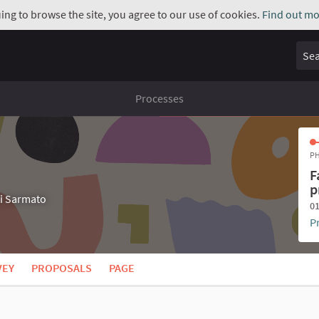
uing to browse the site, you agree to our use of cookies.
Find out mo
Sear
Processes
PH
F
p
di Sarmato
01
P
VEY
PROPOSALS
PAGE