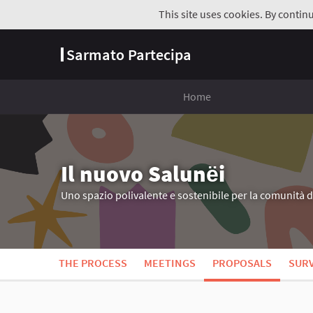
This site uses cookies. By contin
Sarmato Partecipa
Home
Il nuovo Salunёi
Uno spazio polivalente e sostenibile per la comunità 
THE PROCESS
MEETINGS
PROPOSALS
SUR