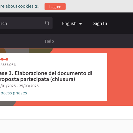
re about cookies
.
I agree
(External link)
ch
Sign In
English
Choose language
Scegli la l
Help
ASE 3 OF 3
ase 3. Elaborazione del documento di
roposta partecipata (chiusura)
/01/2025 - 25/03/2025
rocess phases