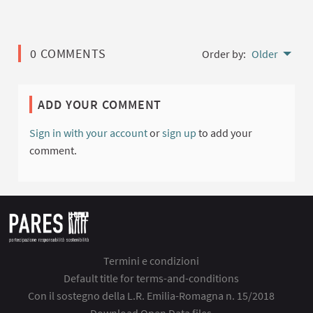
0 COMMENTS
Order by:
Older
ADD YOUR COMMENT
Sign in with your account
or
sign up
to add your
comment.
Termini e condizioni
Default title for terms-and-conditions
Con il sostegno della L.R. Emilia-Romagna n. 15/2018