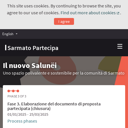
This site uses cookies. By continuing to browse the site, you
agree to our use of cookies.
Find out more about cookies
.
(Exte
I agree
English
Choose language
Scegli la lingua
Sarmato Partecipa
Il nuovo Salunёi
Uno spazio polivalente e sostenibile per la comunità di Sarmato
PHASE 3 OF 3
Fase 3. Elaborazione del documento di proposta
partecipata (chiusura)
01/01/2025 - 25/03/2025
Process phases