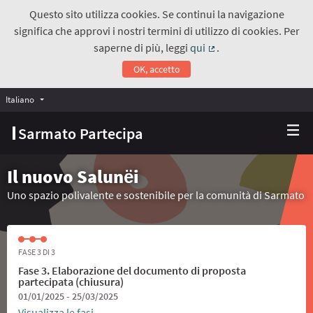
Questo sito utilizza cookies. Se continui la navigazione
significa che approvi i nostri termini di utilizzo di cookies. Per
saperne di più, leggi
qui
.
(Collegamento estern
OK, accetto
Italiano
Choose language
Scegli la lingua
Sarmato Partecipa
Il nuovo Salunёi
Uno spazio polivalente e sostenibile per la comunità di Sarmato
FASE 3 DI 3
Fase 3. Elaborazione del documento di proposta
partecipata (chiusura)
01/01/2025 - 25/03/2025
Visualizza le fasi