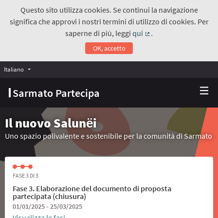
Questo sito utilizza cookies. Se continui la navigazione
significa che approvi i nostri termini di utilizzo di cookies. Per
saperne di più, leggi
qui
.
(Collegamento estern
OK, accetto
Italiano
Choose language
Scegli la lingua
Sarmato Partecipa
Il nuovo Salunёi
Uno spazio polivalente e sostenibile per la comunità di Sarmato
FASE 3 DI 3
Fase 3. Elaborazione del documento di proposta
partecipata (chiusura)
01/01/2025 - 25/03/2025
Visualizza le fasi