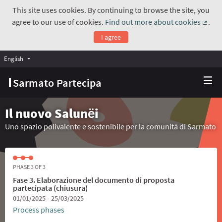
This site uses cookies. By continuing to browse the site, you
agree to our use of cookies.
Find out more about cookies
.
(Exte
I agree
English
Choose language
Scegli la lingua
Sarmato Partecipa
Il nuovo Salunёi
Uno spazio polivalente e sostenibile per la comunità di Sarmato
PHASE 3 OF 3
Fase 3. Elaborazione del documento di proposta
partecipata (chiusura)
01/01/2025 - 25/03/2025
Process phases