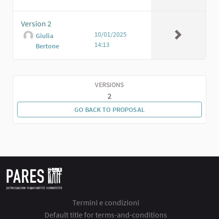
Version 2
10/01/2025
Giulia
14:13
Bertone
VERSIONS
2
GO BACK TO PROPOSAL
Termini e condizioni
Default title for terms-and-conditions