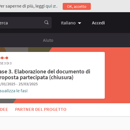
Per saperne di più, leggi
qui
.
OK, accetto
(Collegamento esterno)
ca
Accedi
Italiano
Choose language
Scegli la 
Aiuto
SE 3 DI 3
ase 3. Elaborazione del documento di
roposta partecipata (chiusura)
/01/2025 - 25/03/2025
sualizza le fasi
IDEE
PARTNER DEL PROGETTO