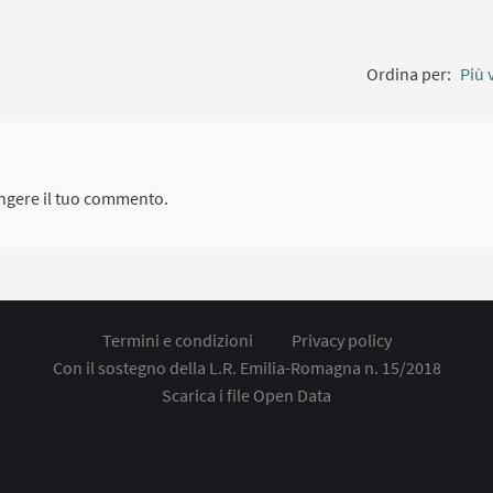
Ordina per:
Più 
ngere il tuo commento.
Termini e condizioni
Privacy policy
Con il sostegno della L.R. Emilia-Romagna n. 15/2018
Scarica i file Open Data
ollegamento esterno)