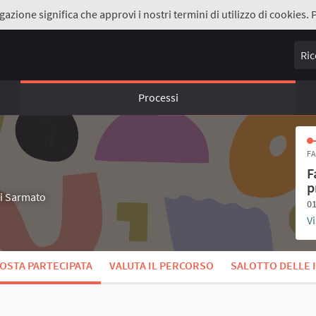
gazione significa che approvi i nostri termini di utilizzo di cookies. 
Ricer
Processi
FA
F
p
di Sarmato
01
Vi
OSTA PARTECIPATA
VALUTA IL PERCORSO
SALOTTO DELLE 