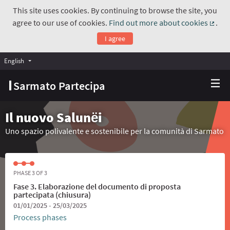
This site uses cookies. By continuing to browse the site, you
agree to our use of cookies.
Find out more about cookies
.
(Exte
I agree
English
Choose language
Scegli la lingua
Sarmato Partecipa
Il nuovo Salunёi
Uno spazio polivalente e sostenibile per la comunità di Sarmato
PHASE 3 OF 3
Fase 3. Elaborazione del documento di proposta
partecipata (chiusura)
01/01/2025 - 25/03/2025
Process phases