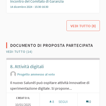
Incontro del Comitato di Garanzia
14 dicembre 2024 - 15:30-16:30
VEDI TUTTO (8)
DOCUMENTO DI PROPOSTA PARTECIPATA
VEDI TUTTO (14)
8. Attività digitali
Progetto ammesso al voto
Il nuovo Salunëi può ospitare attività innovative di
sperimentazione digitale. Si propone...
CREATO IL
8
8 SOSTENITORI
SEGUI
0
10/01/2025
8. ATTIVITÀ DIGITALI