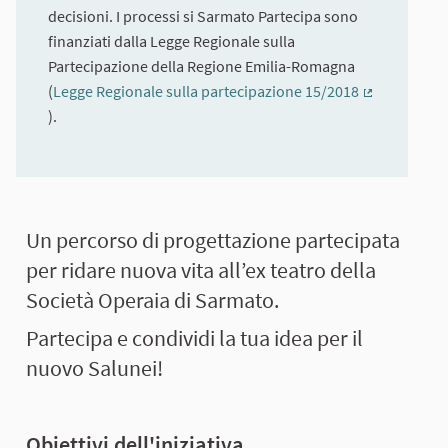
decisioni. I processi si Sarmato Partecipa sono
finanziati dalla Legge Regionale sulla
Partecipazione della Regione Emilia-Romagna
(
Legge Regionale sulla partecipazione 15/2018
(Collegamen
).
Informazioni su questo processo
Un percorso di progettazione partecipata
per ridare nuova vita all’ex teatro della
Società Operaia di Sarmato.
Partecipa e condividi la tua idea per il
nuovo Salunei!
Obiettivi dell'iniziativa