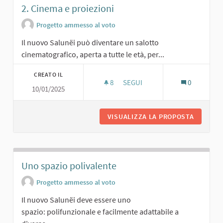
2. Cinema e proiezioni
Progetto ammesso al voto
Il nuovo Salunëi può diventare un salotto
cinematografico, aperta a tutte le età, per...
CREATO IL
8
8 SOSTENITORI
SEGUI
0
10/01/2025
2. CINEMA E PROIEZIONI
VISUALIZZA LA PROPOSTA
2. CINE
Uno spazio polivalente
Progetto ammesso al voto
Il nuovo Salunëi deve essere uno
spazio: polifunzionale e facilmente adattabile a