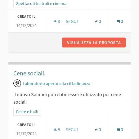
Filtra i risultati per categoria: Spettacoli teatrali e cinema
Spettacoli teatrali e cinema
CREATO IL
8
8 SOSTENITORI
SEGUI
0
0
14/12/2024
CINEMA.
VISUALIZZA LA PROPOSTA
CINEMA.
Cene sociali.
Laboratorio aperto alla cittadinanza
Il nuovo Salunei potrebbe essere utilizzato per cene
sociali
Filtra i risultati per categoria: Feste e balli
Feste e balli
CREATO IL
8
8 SOSTENITORI
SEGUI
0
0
14/12/2024
CENE SOCIALI.