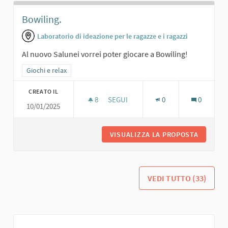
Bowiling.
Laboratorio di ideazione per le ragazze e i ragazzi
Al nuovo Salunei vorrei poter giocare a Bowiling!
Filtra i risultati per categoria: Giochi e relax
Giochi e relax
CREATO IL
8
8 SOSTENITORI
SEGUI
0
0
10/01/2025
BOWILING.
VISUALIZZA LA PROPOSTA
BOWILIN
VEDI TUTTO (33)