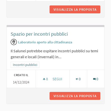
VISUALIZZA LA PROPOSTA
CENE SO
Spazio per incontri pubblici
Laboratorio aperto alla cittadinanza
Il Salunei potrebbe ospitare incontri pubblici su temi
generali e locali (invernali) in...
Filtra i risultati per categoria: Incontri pubblici
Incontri pubblici
CREATO IL
8
8 SOSTENITORI
SEGUI
0
0
14/12/2024
SPAZIO PER INCONTRI PUBBLICI
VISUALIZZA LA PROPOSTA
SPAZIO 