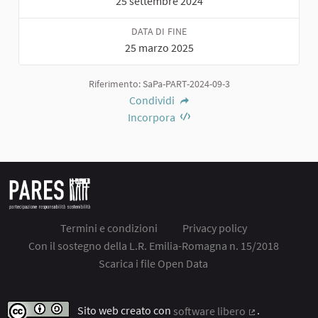
25 settembre 2024
DATA DI FINE
25 marzo 2025
Riferimento: SaPa-PART-2024-09-3
Condividi
Incorpora
Termini e condizioni
Privacy policy
Con il sostegno della L.R. Emilia-Romagna n. 15/2018
Scarica i file Open Data
Sito web creato con
software libero
.