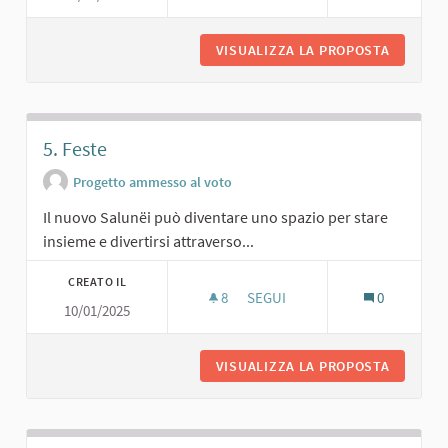
VISUALIZZA LA PROPOSTA
8. ATTIV
5. Feste
Progetto ammesso al voto
Il nuovo Salunëi può diventare uno spazio per stare
insieme e divertirsi attraverso...
CREATO IL
8
8 SOSTENITORI
SEGUI
0
10/01/2025
5. FESTE
VISUALIZZA LA PROPOSTA
5. FEST