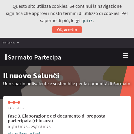
Questo sito utilizza cookies. Se continui la navigazione
significa che approvi i nostri termini di utilizzo di cookies. Per
saperne di più, leggi
qui
.
(Collegamento estern
OK, accetto
Italiano
Choose language
Scegli la lingua
Sarmato Partecipa
Il nuovo Salunёi
Uno spazio polivalente e sostenibile per la comunità di Sarmato
FASE 3 DI 3
Fase 3. Elaborazione del documento di proposta
partecipata (chiusura)
01/01/2025 - 25/03/2025
Visualizza le fasi