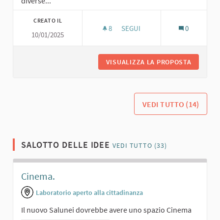
diverse...
CREATO IL
8
8 SOSTENITORI
SEGUI
0
10/01/2025
UNO SPAZIO POLIVALENTE
VISUALIZZA LA PROPOSTA
UNO SPA
VEDI TUTTO (14)
SALOTTO DELLE IDEE
VEDI TUTTO (33)
Cinema.
Laboratorio aperto alla cittadinanza
Il nuovo Salunei dovrebbe avere uno spazio Cinema