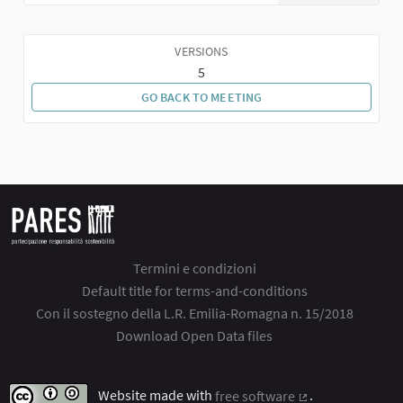
VERSIONS
5
GO BACK TO MEETING
Termini e condizioni
Default title for terms-and-conditions
Con il sostegno della L.R. Emilia-Romagna n. 15/2018
Download Open Data files
Website made with
free software
.