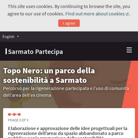
This site uses cookies. By continuing to browse the site, you
agree to our use of cookies.
Find out more about cookies
.
(Exte
I agree
English
Choose language
Scegli la lingua
Sarmato Partecipa
Topo Nero: un parco della
sostenibilità a Sarmato
Percorso per la rigenerazione partecipata e l’uso di comunità
dell’area dell’ex cinema
PHASE 3 OF 3
Elaborazione e approvazione delle idee progettuali per la
rigenerazione dell’area: da spazio abbandonato a parco
pubblico per la promozione della sostenibilità