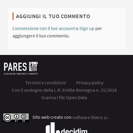
AGGIUNGI IL TUO COMMENTO
Connessione con il tuo account
o
Sign up
per
aggiungere il tuo commento.
Termini e condizioni
Privacy policy
Con il sostegno della L.R. Emilia-Romagna n. 15/2018
Scarica i file Open Data
Sito web creato con
software libero
.
(Collegamento