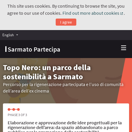
This site uses cookies. By continuing to browse the site, you
agree to our use of cookies.
Find out more about cookies
.
(Exte
I agree
English
Choose language
Scegli la lingua
Sarmato Partecipa
Topo Nero: un parco della
sostenibilità a Sarmato
Percorso per la rigenerazione partecipata e l’uso di comunità
dell’area dell’ex cinema
PHASE 3 OF 3
Elaborazione e approvazione delle idee progettuali per la
rigenerazione dell’area: da spazio abbandonato a parco
pubblico per la promozione della sostenibilità