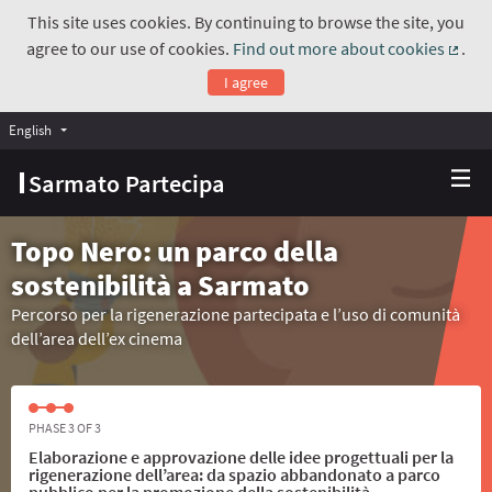
This site uses cookies. By continuing to browse the site, you
agree to our use of cookies.
Find out more about cookies
.
(Exte
I agree
English
Choose language
Scegli la lingua
Sarmato Partecipa
Topo Nero: un parco della
sostenibilità a Sarmato
Percorso per la rigenerazione partecipata e l’uso di comunità
dell’area dell’ex cinema
PHASE 3 OF 3
Elaborazione e approvazione delle idee progettuali per la
rigenerazione dell’area: da spazio abbandonato a parco
pubblico per la promozione della sostenibilità