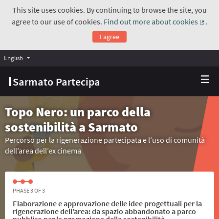
This site uses cookies. By continuing to browse the site, you
agree to our use of cookies.
Find out more about cookies
.
(Exte
I agree
English
Choose language
Scegli la lingua
Sarmato Partecipa
Topo Nero: un parco della
sostenibilità a Sarmato
Percorso per la rigenerazione partecipata e l’uso di comunità
dell’area dell’ex cinema
PHASE 3 OF 3
Elaborazione e approvazione delle idee progettuali per la
rigenerazione dell’area: da spazio abbandonato a parco
pubblico per la promozione della sostenibilità