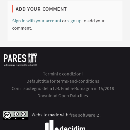
ADD YOUR COMMENT
Sign in with your account
or
sign up
to add your
comment.
Termini e condizioni
Default title for terms-and-conditions
Con il sostegno della L.R. Emilia-Romagna n. 15/2018
Download Open Data files
Website made with
free software
.
(External link)