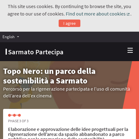
This site uses cookies. By continuing to browse the site, you
agree to our use of cookies.
Find out more about cookies
.
(Exte
I agree
English
Choose language
Scegli la lingua
Sarmato Partecipa
Topo Nero: un parco della
sostenibilità a Sarmato
Percorso per la rigenerazione partecipata e l’uso di comunità
dell’area dell’ex cinema
PHASE 3 OF 3
Elaborazione e approvazione delle idee progettuali per la
rigenerazione dell’area: da spazio abbandonato a parco
pubblico per la promozione della sostenibilità