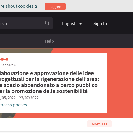
re about cookies
.
I agree
(External link)
ch
Sign In
English
Choose language
Scegli la l
Help
ASE 3 OF 3
laborazione e approvazione delle idee
rogettuali per la rigenerazione dell’area:
a spazio abbandonato a parco pubblico
er la promozione della sostenibilità
/05/2022 - 23/07/2022
rocess phases
More