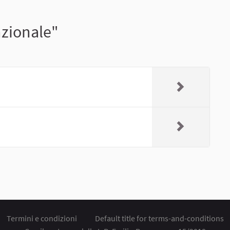
nzionale"
Termini e condizioni
Default title for terms-and-conditions