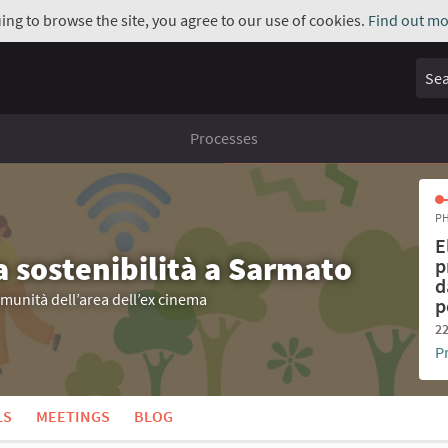
uing to browse the site, you agree to our use of cookies.
Find out mo
Sear
Processes
PH
E
a sostenibilità a Sarmato
p
d
omunità dell’area dell’ex cinema
p
22
P
LS
MEETINGS
BLOG