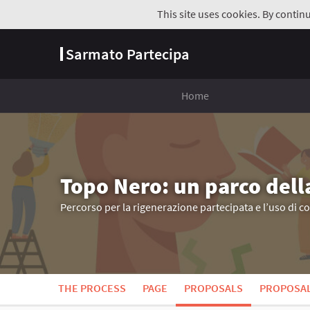
This site uses cookies. By contin
Sarmato Partecipa
Home
Topo Nero: un parco dell
Percorso per la rigenerazione partecipata e l’uso di c
THE PROCESS
PAGE
PROPOSALS
PROPOSA