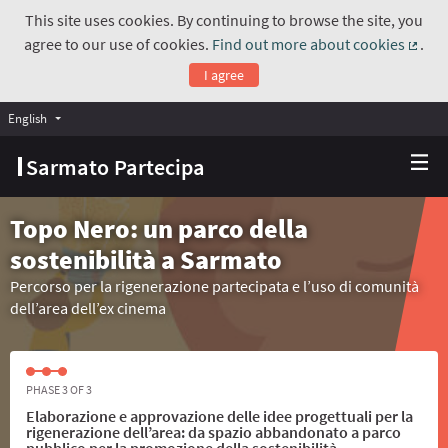
This site uses cookies. By continuing to browse the site, you
agree to our use of cookies.
Find out more about cookies
.
(Exte
I agree
English
Choose language
Scegli la lingua
Sarmato Partecipa
Topo Nero: un parco della
sostenibilità a Sarmato
Percorso per la rigenerazione partecipata e l’uso di comunità
dell’area dell’ex cinema
PHASE 3 OF 3
Elaborazione e approvazione delle idee progettuali per la
rigenerazione dell’area: da spazio abbandonato a parco
pubblico per la promozione della sostenibilità