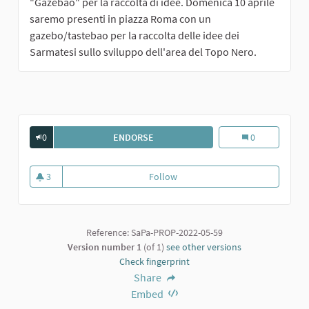
"Gazebao" per la raccolta di idee. Domenica 10 aprile
saremo presenti in piazza Roma con un
gazebo/tastebao per la raccolta delle idee dei
Sarmatesi sullo sviluppo dell'area del Topo Nero.
0
ENDORSE
AREA ALL'APERTO PER BAMBINI
Area all'aperto 
0
3
Follow
Area all'aperto per bambini
3 followers
Reference: SaPa-PROP-2022-05-59
Version number 1
(of 1)
see other versions
Check fingerprint
Share
Embed