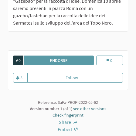
"Gazebao" per la raccolta di idee. Domenica 10 aprile
saremo presenti in piazza Roma con un
gazebo/tastebao per la raccolta delle idee dei
Sarmatesi sullo sviluppo dell'area del Topo Nero.
0
ENDORSE
GIARDINO PUBBLICO
Giardino pubbli
0
3
Follow
Giardino pubblico
3 followers
Reference: SaPa-PROP-2022-05-62
Version number 1
(of 1)
see other versions
Check fingerprint
Share
Embed