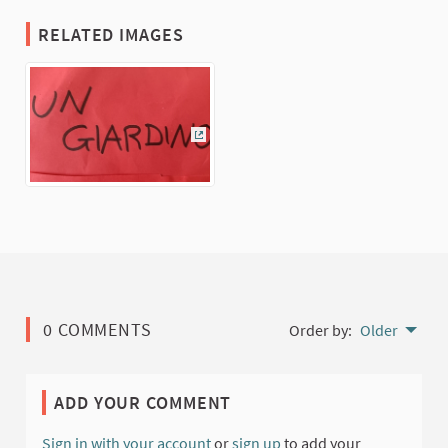
RELATED IMAGES
(External link)
0 COMMENTS
Order by:
Older
ADD YOUR COMMENT
Sign in with your account
or
sign up
to add your