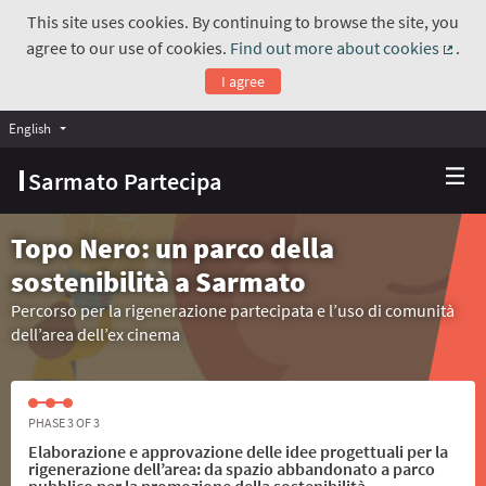
This site uses cookies. By continuing to browse the site, you
agree to our use of cookies.
Find out more about cookies
.
(Exte
I agree
English
Choose language
Scegli la lingua
Sarmato Partecipa
Topo Nero: un parco della
sostenibilità a Sarmato
Percorso per la rigenerazione partecipata e l’uso di comunità
dell’area dell’ex cinema
PHASE 3 OF 3
Elaborazione e approvazione delle idee progettuali per la
rigenerazione dell’area: da spazio abbandonato a parco
pubblico per la promozione della sostenibilità