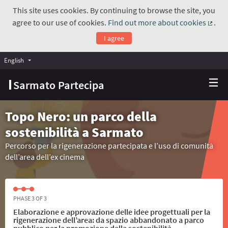
This site uses cookies. By continuing to browse the site, you
agree to our use of cookies.
Find out more about cookies
.
(Exte
I agree
English
Choose language
Scegli la lingua
Sarmato Partecipa
Topo Nero: un parco della
sostenibilità a Sarmato
Percorso per la rigenerazione partecipata e l’uso di comunità
dell’area dell’ex cinema
PHASE 3 OF 3
Elaborazione e approvazione delle idee progettuali per la
rigenerazione dell’area: da spazio abbandonato a parco
pubblico per la promozione della sostenibilità