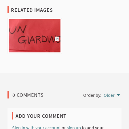
RELATED IMAGES
(External link)
0 COMMENTS
Order by:
Older
ADD YOUR COMMENT
Sign in with your account
or
sign up
to add your