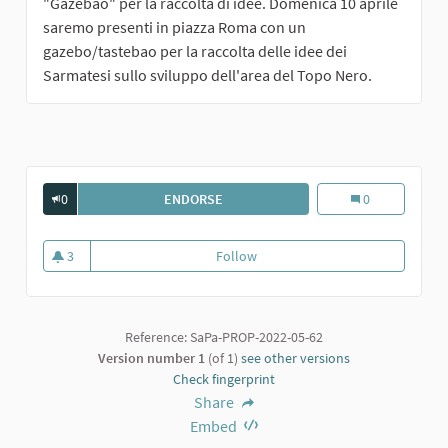
"Gazebao" per la raccolta di idee. Domenica 10 aprile
saremo presenti in piazza Roma con un
gazebo/tastebao per la raccolta delle idee dei
Sarmatesi sullo sviluppo dell'area del Topo Nero.
0
ENDORSE
GIARDINO PUBBLICO
Giardino pubbli
0
3
Follow
Giardino pubblico
3 followers
Reference: SaPa-PROP-2022-05-62
Version number 1
(of 1)
see other versions
Check fingerprint
Share
Embed