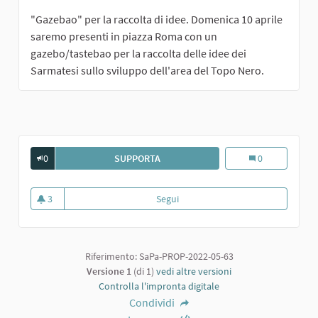
"Gazebao" per la raccolta di idee. Domenica 10 aprile
saremo presenti in piazza Roma con un
gazebo/tastebao per la raccolta delle idee dei
Sarmatesi sullo sviluppo dell'area del Topo Nero.
0
SUPPORTA
UN POSTO ALL'OMBRA
Un posto all'om
0
3
Segui
Un posto all'ombra
3 sostenitori
Riferimento: SaPa-PROP-2022-05-63
Versione 1
(di 1)
vedi altre versioni
Controlla l'impronta digitale
Condividi