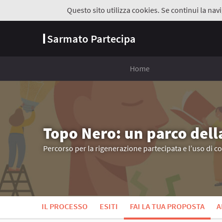
Questo sito utilizza cookies. Se continui la navi
Sarmato Partecipa
Home
Topo Nero: un parco dell
Percorso per la rigenerazione partecipata e l’uso di c
IL PROCESSO
ESITI
FAI LA TUA PROPOSTA
A