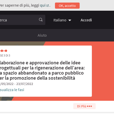
Per saperne di più, leggi
qui
.
OK, accetto
(Collegamento esterno)
ca
Accedi
Italiano
Choose language
Scegli la 
Aiuto
SE 3 DI 3
laborazione e approvazione delle idee
rogettuali per la rigenerazione dell’area:
a spazio abbandonato a parco pubblico
er la promozione della sostenibilità
/05/2022 - 23/07/2022
sualizza le fasi
Di Più