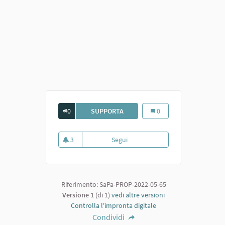
0
SUPPORTA
PALESTRA ALL'APERTO
Palestra all'aperto
0
3
Segui
Palestra all'aperto
3 sostenitori
Riferimento: SaPa-PROP-2022-05-65
Versione 1
(di 1)
vedi altre versioni
Controlla l'impronta digitale
Condividi