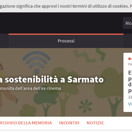
gazione significa che approvi i nostri termini di utilizzo di cookies. 
Ricer
Processi
FA
E
a sostenibilità a Sarmato
p
d
omunità dell’area dell’ex cinema
p
22
Vi
RCHIVIO DELLA MEMORIA
INCONTRI
NOTIZIE