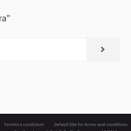
ra"
Termini e condizioni
Default title for terms-and-conditions