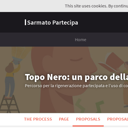
This site uses cookies. By contin
Sarmato Partecipa
Home
Topo Nero: un parco dell
Percorso per la rigenerazione partecipata e l’uso di c
THE PROCESS
PAGE
PROPOSALS
PROPOSA