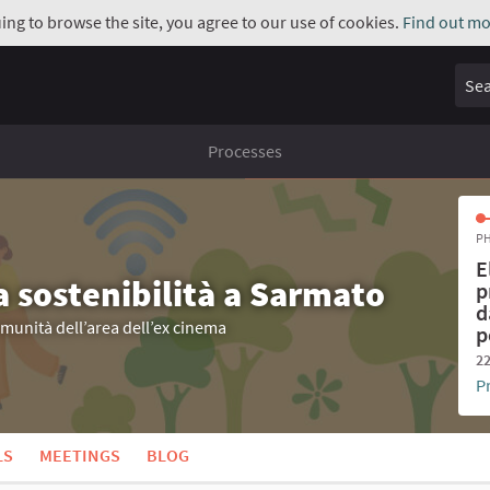
uing to browse the site, you agree to our use of cookies.
Find out mo
Sear
Processes
PH
E
a sostenibilità a Sarmato
p
d
omunità dell’area dell’ex cinema
p
22
P
LS
MEETINGS
BLOG