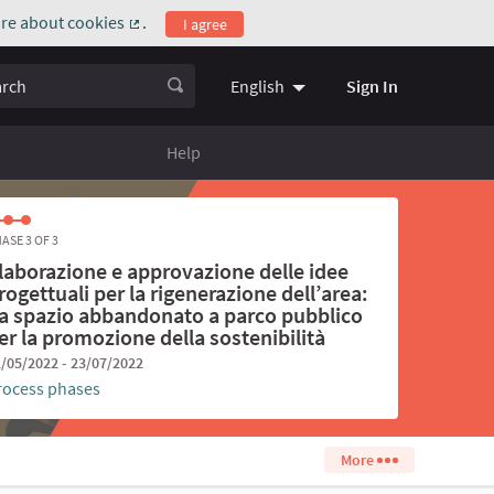
re about cookies
.
I agree
(External link)
ch
Sign In
English
Choose language
Scegli la l
Help
ASE 3 OF 3
laborazione e approvazione delle idee
rogettuali per la rigenerazione dell’area:
a spazio abbandonato a parco pubblico
er la promozione della sostenibilità
/05/2022 - 23/07/2022
rocess phases
More