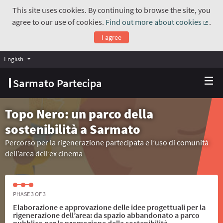
This site uses cookies. By continuing to browse the site, you
agree to our use of cookies.
Find out more about cookies
.
(Exte
I agree
English
Choose language
Scegli la lingua
Sarmato Partecipa
Topo Nero: un parco della
sostenibilità a Sarmato
Percorso per la rigenerazione partecipata e l’uso di comunità
dell’area dell’ex cinema
PHASE 3 OF 3
Elaborazione e approvazione delle idee progettuali per la
rigenerazione dell’area: da spazio abbandonato a parco
pubblico per la promozione della sostenibilità