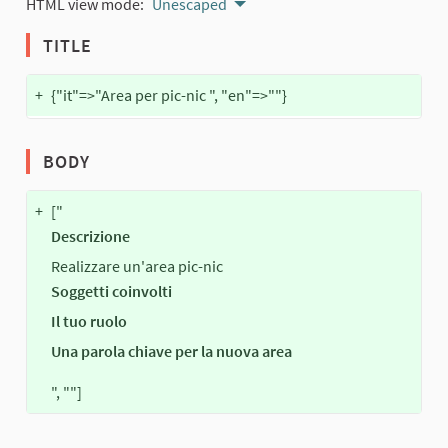
HTML view mode:
Unescaped
TITLE
+
{"it"=>"Area per pic-nic ", "en"=>""}
BODY
+
["
Descrizione
Realizzare un'area pic-nic
Soggetti coinvolti
Il tuo ruolo
Una parola chiave per la nuova area
", ""]