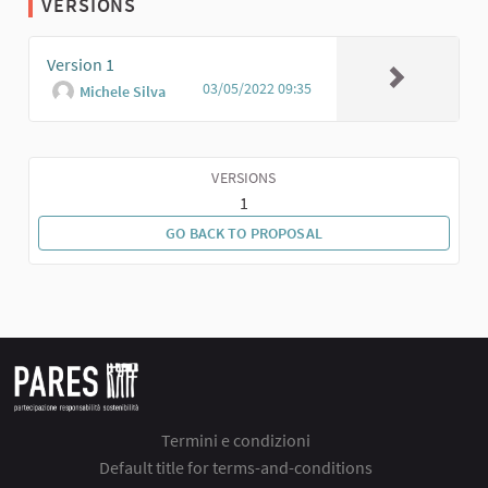
VERSIONS
Version 1
03/05/2022 09:35
Michele Silva
VERSIONS
1
GO BACK TO PROPOSAL
Termini e condizioni
Default title for terms-and-conditions