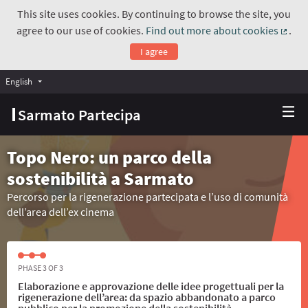
This site uses cookies. By continuing to browse the site, you
agree to our use of cookies.
Find out more about cookies
.
(Exte
I agree
English
Choose language
Scegli la lingua
Sarmato Partecipa
Topo Nero: un parco della
sostenibilità a Sarmato
Percorso per la rigenerazione partecipata e l’uso di comunità
dell’area dell’ex cinema
PHASE 3 OF 3
Elaborazione e approvazione delle idee progettuali per la
rigenerazione dell’area: da spazio abbandonato a parco
pubblico per la promozione della sostenibilità