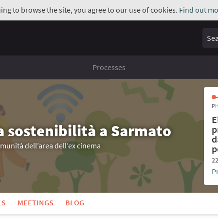
uing to browse the site, you agree to our use of cookies.
Find out mo
Sear
Processes
PH
E
a sostenibilità a Sarmato
p
d
omunità dell’area dell’ex cinema
p
22
P
LS
MEETINGS
BLOG