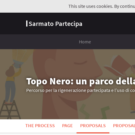
This site uses cookies. By contin
Sarmato Partecipa
Home
Topo Nero: un parco dell
Percorso per la rigenerazione partecipata e l’uso di c
THE PROCESS
PAGE
PROPOSALS
PROPOSA