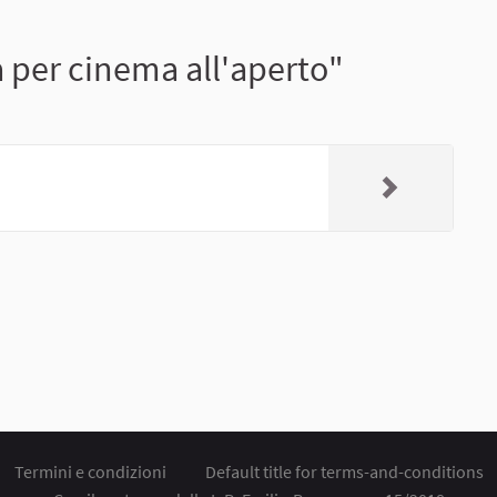
a per cinema all'aperto"
Termini e condizioni
Default title for terms-and-conditions