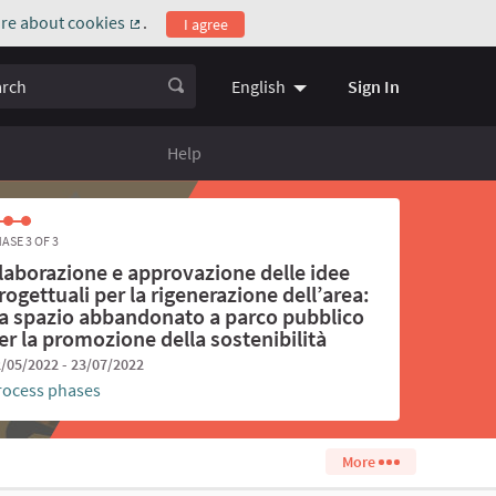
re about cookies
.
I agree
(External link)
ch
Sign In
English
Choose language
Scegli la l
Help
ASE 3 OF 3
laborazione e approvazione delle idee
rogettuali per la rigenerazione dell’area:
a spazio abbandonato a parco pubblico
er la promozione della sostenibilità
/05/2022 - 23/07/2022
rocess phases
More