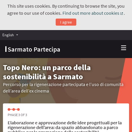
This site uses cookies. By continuing to browse the site, you
agree to our use of cookies.
Find out more about cookies
.
(Exte
I agree
English
Choose language
Scegli la lingua
Sarmato Partecipa
Topo Nero: un parco della
sostenibilità a Sarmato
Percorso per la rigenerazione partecipata e l’uso di comunità
dell’area dell’ex cinema
PHASE 3 OF 3
Elaborazione e approvazione delle idee progettuali per la
rigenerazione dell’area: da spazio abbandonato a parco
pubblico per la promozione della sostenibilità