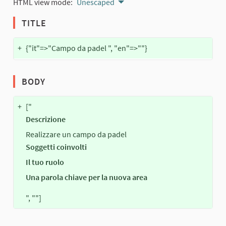
HTML view mode:
Unescaped
TITLE
+
{"it"=>"Campo da padel ", "en"=>""}
BODY
+
["
Descrizione
Realizzare un campo da padel
Soggetti coinvolti
Il tuo ruolo
Una parola chiave per la nuova area
", ""]