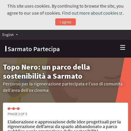
This site uses cookies. By continuing to browse the site, you
agree to our use of cookies.
Find out more about cookies
.
(Exte
I agree
English
Choose language
Scegli la lingua
Sarmato Partecipa
Topo Nero: un parco della
sostenibilità a Sarmato
Percorso per la rigenerazione partecipata e l’uso di comunità
dell’area dell’ex cinema
PHASE 3 OF 3
Elaborazione e approvazione delle idee progettuali per la
rigenerazione dell’area: da spazio abbandonato a parco
pubblico per la promozione della sostenibilità