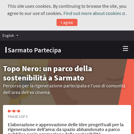
This site uses cookies. By continuing to browse the site, you
agree to our use of cookies.
Find out more about cookies
.
(Exte
I agree
English
Choose language
Scegli la lingua
Sarmato Partecipa
Topo Nero: un parco della
sostenibilità a Sarmato
Percorso per la rigenerazione partecipata e l’uso di comunità
dell’area dell’ex cinema
PHASE 3 OF 3
Elaborazione e approvazione delle idee progettuali per la
rigenerazione dell’area: da spazio abbandonato a parco
pubblico per la promozione della sostenibilità