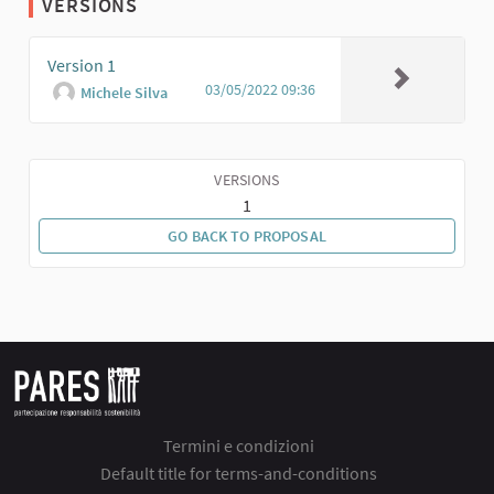
VERSIONS
Version 1
03/05/2022 09:36
Michele Silva
VERSIONS
1
GO BACK TO PROPOSAL
Termini e condizioni
Default title for terms-and-conditions