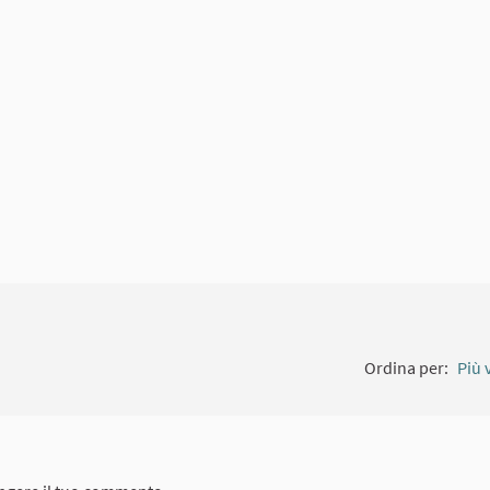
amento esterno)
Ordina per:
Più 