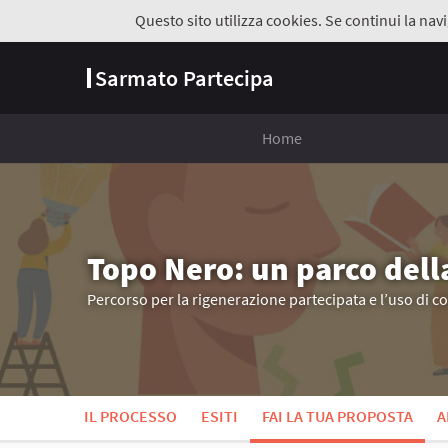
Questo sito utilizza cookies. Se continui la navi
Sarmato Partecipa
Home
Topo Nero: un parco dell
Percorso per la rigenerazione partecipata e l’uso di c
IL PROCESSO
ESITI
FAI LA TUA PROPOSTA
A