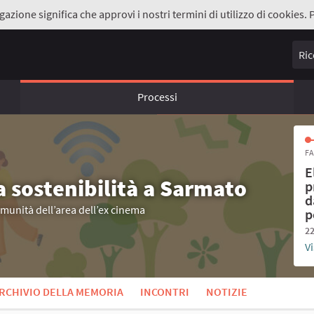
gazione significa che approvi i nostri termini di utilizzo di cookies. 
Ricer
Processi
FA
E
a sostenibilità a Sarmato
p
d
omunità dell’area dell’ex cinema
p
22
Vi
RCHIVIO DELLA MEMORIA
INCONTRI
NOTIZIE