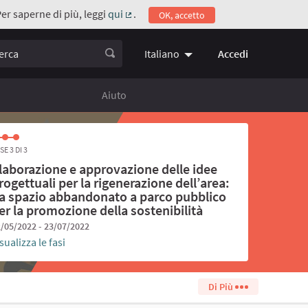
Per saperne di più, leggi
qui
.
OK, accetto
(Collegamento esterno)
ca
Accedi
Italiano
Choose language
Scegli la 
Aiuto
SE 3 DI 3
laborazione e approvazione delle idee
rogettuali per la rigenerazione dell’area:
a spazio abbandonato a parco pubblico
er la promozione della sostenibilità
/05/2022 - 23/07/2022
sualizza le fasi
Di Più