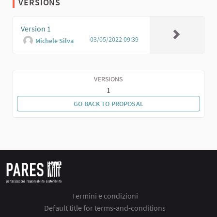
VERSIONS
Version 1
03/05/2022 09:39
Michele Silva
VERSIONS
1
GO BACK TO PROPOSAL
Termini e condizioni
Default title for terms-and-conditions