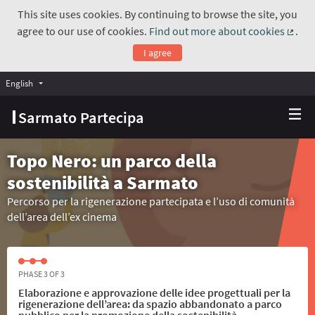
This site uses cookies. By continuing to browse the site, you
agree to our use of cookies.
Find out more about cookies
.
(Exte
I agree
English
Choose language
Scegli la lingua
Sarmato Partecipa
Topo Nero: un parco della
sostenibilità a Sarmato
Percorso per la rigenerazione partecipata e l’uso di comunità
dell’area dell’ex cinema
PHASE 3 OF 3
Elaborazione e approvazione delle idee progettuali per la
rigenerazione dell’area: da spazio abbandonato a parco
pubblico per la promozione della sostenibilità