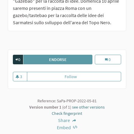
"Gazebao" per la raccolta di idee. Domenica 10 aprile
saremo presenti in piazza Roma con un
gazebo/tastebao per la raccolta delle idee dei
Sarmatesi sullo sviluppo dell'area del Topo Nero.
0
ENDORSE
SCUOLA ALL'APERTO
Scuola all'apert
0
3
Follow
Scuola all'aperto
3 followers
Reference: SaPa-PROP-2022-05-81
Version number 1
(of 1)
see other versions
Check fingerprint
Share
Embed