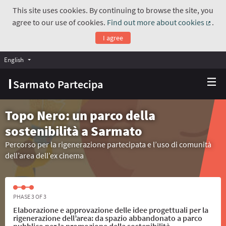
This site uses cookies. By continuing to browse the site, you
agree to our use of cookies.
Find out more about cookies
.
(Exte
I agree
English
Choose language
Scegli la lingua
Sarmato Partecipa
Topo Nero: un parco della
sostenibilità a Sarmato
Percorso per la rigenerazione partecipata e l’uso di comunità
dell’area dell’ex cinema
PHASE 3 OF 3
Elaborazione e approvazione delle idee progettuali per la
rigenerazione dell’area: da spazio abbandonato a parco
pubblico per la promozione della sostenibilità