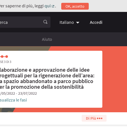
Per saperne di più, leggi
qui
.
OK, accetto
(Collegamento esterno)
ca
Accedi
Italiano
Choose language
Scegli la 
Aiuto
SE 3 DI 3
laborazione e approvazione delle idee
rogettuali per la rigenerazione dell’area:
a spazio abbandonato a parco pubblico
er la promozione della sostenibilità
/05/2022 - 23/07/2022
sualizza le fasi
Di Più