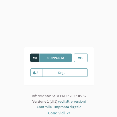
0
SUPPORTA
PALESTRA CON TENSIOSTRUTTU
Palestra con tensiostrut
0
3
Segui
Palestra con tensiostruttura
3 sostenitori
Riferimento: SaPa-PROP-2022-05-82
Versione 1
(di 1)
vedi altre versioni
Controlla l'impronta digitale
Condividi