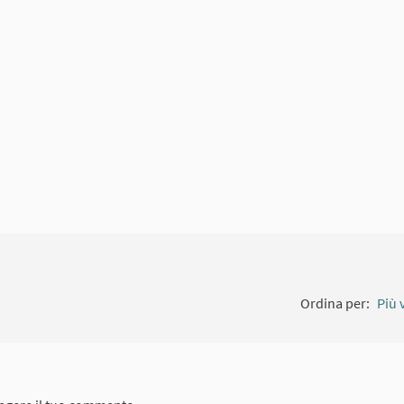
amento esterno)
Ordina per:
Più 