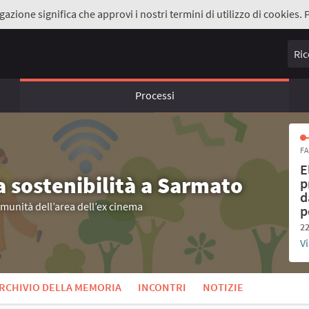
gazione significa che approvi i nostri termini di utilizzo di cookies. 
Ricer
Processi
FA
E
a sostenibilità a Sarmato
p
d
omunità dell’area dell’ex cinema
p
22
Vi
RCHIVIO DELLA MEMORIA
INCONTRI
NOTIZIE