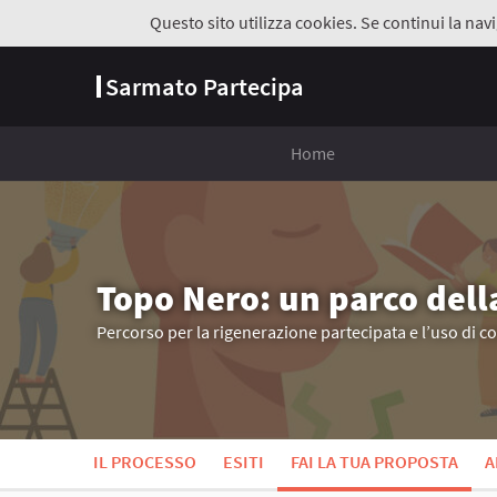
Questo sito utilizza cookies. Se continui la navi
Sarmato Partecipa
Home
Topo Nero: un parco dell
Percorso per la rigenerazione partecipata e l’uso di c
IL PROCESSO
ESITI
FAI LA TUA PROPOSTA
A