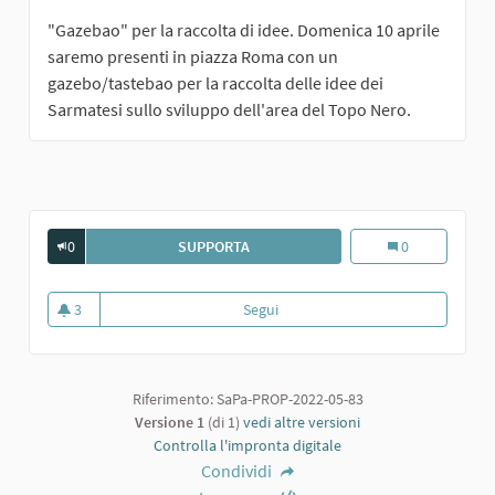
"Gazebao" per la raccolta di idee. Domenica 10 aprile
saremo presenti in piazza Roma con un
gazebo/tastebao per la raccolta delle idee dei
Sarmatesi sullo sviluppo dell'area del Topo Nero.
0
SUPPORTA
CAMPO DA CALCETTO
Campo da calce
0
3
Segui
Campo da calcetto
3 sostenitori
Riferimento: SaPa-PROP-2022-05-83
Versione 1
(di 1)
vedi altre versioni
Controlla l'impronta digitale
Condividi